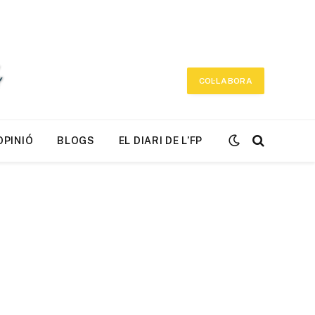
COL·LABORA
OPINIÓ
BLOGS
EL DIARI DE L’FP