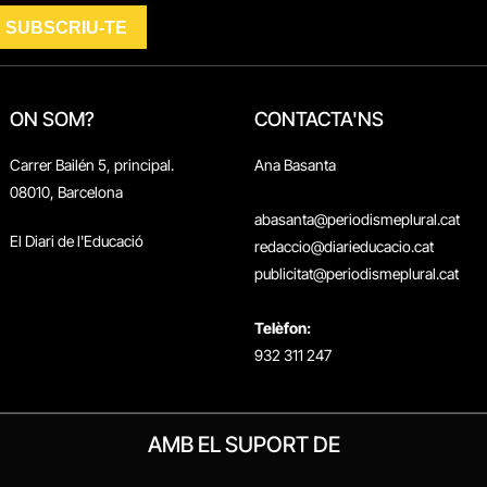
ON SOM?
CONTACTA'NS
Carrer Bailén 5, principal.
Ana Basanta
08010, Barcelona
abasanta@periodismeplural.cat
El Diari de l'Educació
redaccio@diarieducacio.cat
publicitat@periodismeplural.cat
Telèfon:
932 311 247
AMB EL SUPORT DE