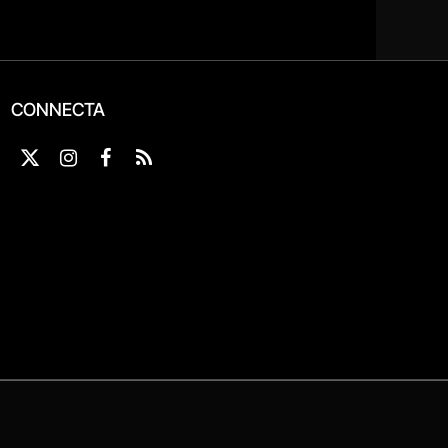
CONNECTA
X
Instagram
Facebook
RSS
(Twitter)