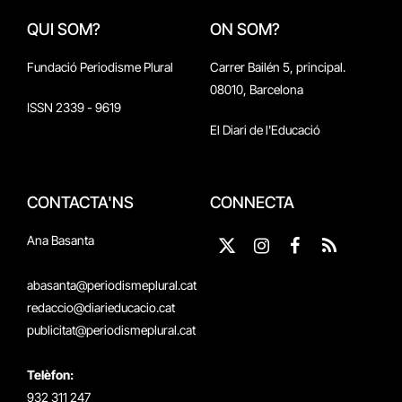
QUI SOM?
ON SOM?
Fundació Periodisme Plural
Carrer Bailén 5, principal.
08010, Barcelona
ISSN 2339 - 9619
El Diari de l'Educació
CONTACTA'NS
CONNECTA
Ana Basanta
X
Instagram
Facebook
RSS
(Twitter)
abasanta@periodismeplural.cat
redaccio@diarieducacio.cat
publicitat@periodismeplural.cat
Telèfon:
932 311 247