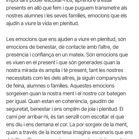
important poder escoltar-nos, aprendre a estar
presents en allò que fem i que puguem transmetre als
nostres alumnes i les seves famílies, emocions que els
ajudin a viure la vida en plenitud.
Les emocions que ens ajuden a viure en plenitud, són
emocions de benestar, de contacte amb l’altre, de
presència i confiança en un mateix. Són emocions que
es viuen en el present i que són generades quan la
nostra mirada és amplia i té present, tant les nostres
necessitats com les dels altres, ja siguin companys/es
de feina, alumnes o famílies. Aquestes emocions
sorgeixen quan la nostra ment i el nostre cor bategen
per igual. Quan estan en coherència, gaudim de
seguretat, benestar i ens omplim de joia i plenitud. El
camí per arribar-hi, és tan senzill com escoltar el que
ens diu i ens demana el cor. La por sorgeix de la ment,
quan a través de la incertesa imagina escenaris que ens