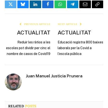
Twitter
Bluesky
LinkedIn
Facebook
WhatsApp
Telegram
Email
Copy
Link
PREVIOUS ARTICLE
NEXT ARTICLE
ACTUALITAT
ACTUALITAT
Reduir les ràtios a les
Educació registra 800 baixes
escoles pot dividir per cinc el
laborals per la Covid a
nombre de casos de Covid19
l’escola pública
Juan Manuel Justicia Prunera
RELATED
POSTS