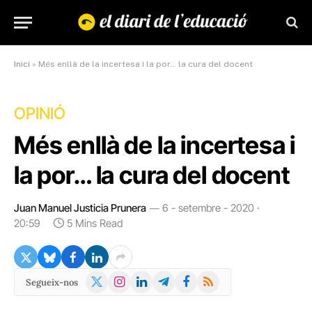
Inici
»
Més enllà de la incertesa i la por… la cura del docent
OPINIÓ
Més enllà de la incertesa i
la por… la cura del docent
Juan Manuel Justicia Prunera
6 - setembre - 2020 ·
20:59
5 Mins Read
X
Instagram
LinkedIn
Telegram
Facebook
RSS
Segueix-nos
(Twitter)