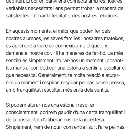
debiliten. El cor en canvi ens connecta amb les nostres
veritables necessitats i ens permet trobar la manera de
satisfer-les i trobar la felicitat en les nostres relacions.
En aquests moments, el millor que poden fer pels
nostres alumnes, les seves famílies i nosaltres mateixos,
és aprendre a viure en connexió amb el que ens
demana el nostre cor. Hi ha maneres de fer-ho. La més
senzilla és simplement, aturar-nos un moment i posant-
les mans al cor, dedicar una estona a sentir, a escoltar el
que necessita. Generalment, té molta relació a aturar-
nos un moment i respirar, respirar pel nas sense pressa,
amb tranquil·litat i escoltar, més enllà dels sentits.
Si podem aturar-nos una estona i respirar
conscientment, podrem gaudir d’una certa tranquil·litat i
de la possibilitat d’alliberar-nos de la incertesa.
Simplement, hem de notar com entra i surt l’aire pel nas.