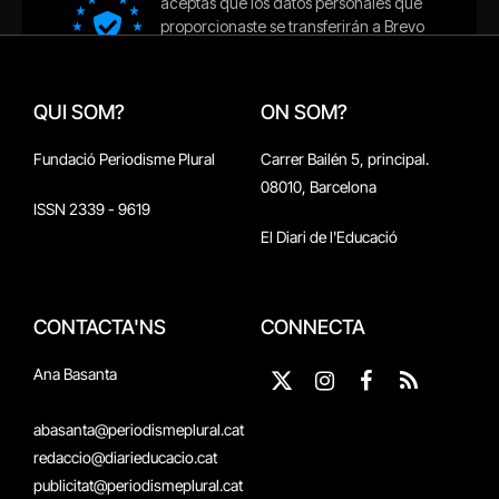
QUI SOM?
ON SOM?
Fundació Periodisme Plural
Carrer Bailén 5, principal.
08010, Barcelona
ISSN 2339 - 9619
El Diari de l'Educació
CONTACTA'NS
CONNECTA
Ana Basanta
X
Instagram
Facebook
RSS
(Twitter)
abasanta@periodismeplural.cat
redaccio@diarieducacio.cat
publicitat@periodismeplural.cat