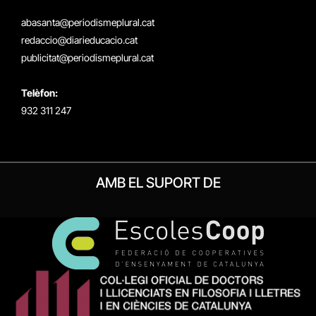
(Twitter)
abasanta@periodismeplural.cat
redaccio@diarieducacio.cat
publicitat@periodismeplural.cat
Telèfon:
932 311 247
AMB EL SUPORT DE