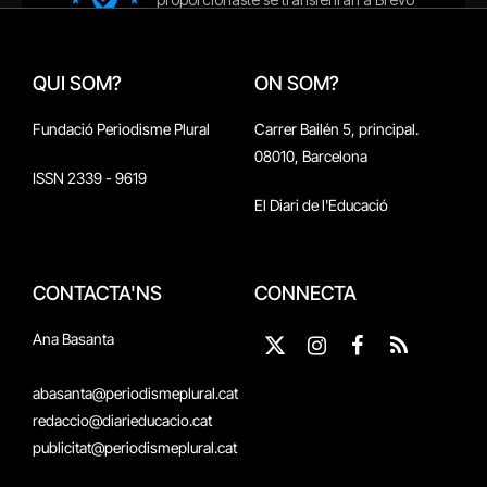
QUI SOM?
ON SOM?
Fundació Periodisme Plural
Carrer Bailén 5, principal.
08010, Barcelona
ISSN 2339 - 9619
El Diari de l'Educació
CONTACTA'NS
CONNECTA
Ana Basanta
X
Instagram
Facebook
RSS
(Twitter)
abasanta@periodismeplural.cat
redaccio@diarieducacio.cat
publicitat@periodismeplural.cat