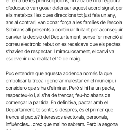
el tema de les preinscripcions, ni l’alcalde ni la regidora
d’educació van gosar defensar aquest acord signat per
ells mateixos i les dues direccions tot just feia un any,
ans al contrari, van donar força a les famílies de l’escola
Sobirans allí presents a continuar lluitant per aconseguir
canviar la decisió del Deptartament, sense fer menció al
correu electrònic rebut on es recalcava que els pactes
s’havien de respectar. I miraculosament, el canvi va
esdevenir una realitat el 10 de maig.
Puc entendre que aquesta addenda només fa que
embolicar la troca i generar malestar en el municipi, i
considero que s’ha d’eliminar. Però si hi ha un pacte,
respecteu-lo i, si s’ha de trencar, feu-ho abans de
començar la partida. En definitiva, pactar amb el
Departament. té sentit, si després, és el primer que
trenca el pacte? Interessos electorals, personals,
influències… crec que mai ho sabrem. Però la segona