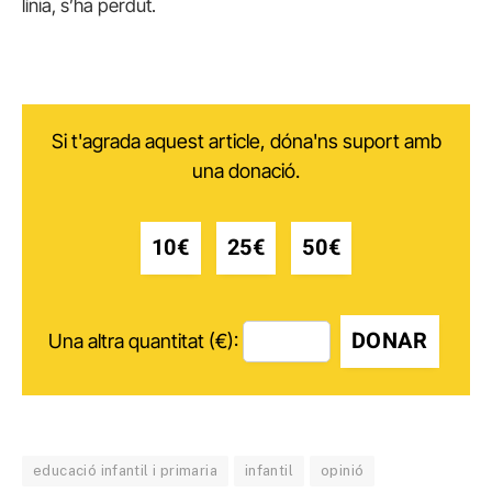
línia, s’ha perdut.
Si t'agrada aquest article, dóna'ns suport amb
una donació.
10€
25€
50€
DONAR
Una altra quantitat (€):
educació infantil i primaria
infantil
opinió