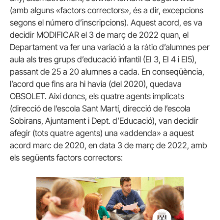
(amb alguns «factors correctors», és a dir, excepcions
segons el número d’inscripcions). Aquest acord, es va
decidir MODIFICAR el 3 de març de 2022 quan, el
Departament va fer una variació a la ràtio d’alumnes per
aula als tres grups d’educació infantil (EI 3, EI 4 i EI5),
passant de 25 a 20 alumnes a cada. En conseqüència,
l’acord que fins ara hi havia (del 2020), quedava
OBSOLET. Així doncs, els quatre agents implicats
(direcció de l’escola Sant Martí, direcció de l’escola
Sobirans, Ajuntament i Dept. d’Educació), van decidir
afegir (tots quatre agents) una «addenda» a aquest
acord marc de 2020, en data 3 de març de 2022, amb
els següents factors correctors: