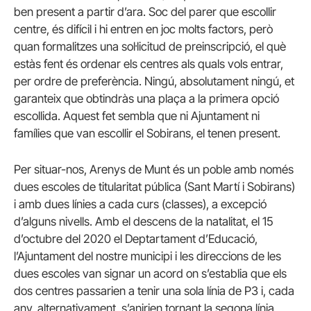
ben present a partir d’ara. Soc del parer que escollir
centre, és difícil i hi entren en joc molts factors, però
quan formalitzes una sol·licitud de preinscripció, el què
estàs fent és ordenar els centres als quals vols entrar,
per ordre de preferència. Ningú, absolutament ningú, et
garanteix que obtindràs una plaça a la primera opció
escollida. Aquest fet sembla que ni Ajuntament ni
famílies que van escollir el Sobirans, el tenen present.
Per situar-nos, Arenys de Munt és un poble amb només
dues escoles de titularitat pública (Sant Martí i Sobirans)
i amb dues línies a cada curs (classes), a excepció
d’alguns nivells. Amb el descens de la natalitat, el 15
d’octubre del 2020 el Deptartament d’Educació,
l’Ajuntament del nostre municipi i les direccions de les
dues escoles van signar un acord on s’establia que els
dos centres passarien a tenir una sola línia de P3 i, cada
any, alternativament, s’anirien tornant la segona línia