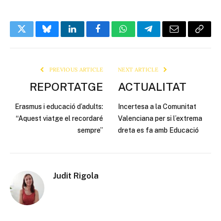
Twitter
Bluesky
LinkedIn
Facebook
WhatsApp
Telegram
Email
Copy
Link
PREVIOUS ARTICLE
NEXT ARTICLE
REPORTATGE
ACTUALITAT
Erasmus i educació d’adults:
Incertesa a la Comunitat
“Aquest viatge el recordaré
Valenciana per si l’extrema
sempre”
dreta es fa amb Educació
Judit Rigola