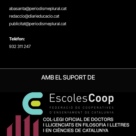
(Twitter)
abasanta@periodismeplural.cat
redaccio@diarieducacio.cat
publicitat@periodismeplural.cat
Telèfon:
932 311 247
AMB EL SUPORT DE