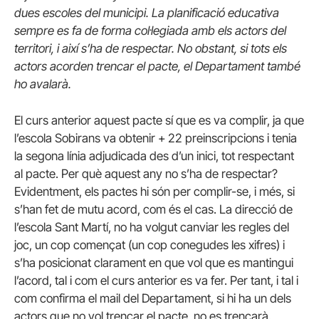
dues escoles del municipi. La planificació educativa
sempre es fa de forma col·legiada amb els actors del
territori, i així s’ha de respectar. No obstant, si tots els
actors acorden trencar el pacte, el Departament també
ho avalarà.
El curs anterior aquest pacte sí que es va complir, ja que
l’escola Sobirans va obtenir + 22 preinscripcions i tenia
la segona línia adjudicada des d’un inici, tot respectant
al pacte. Per què aquest any no s’ha de respectar?
Evidentment, els pactes hi són per complir-se, i més, si
s’han fet de mutu acord, com és el cas. La direcció de
l’escola Sant Martí, no ha volgut canviar les regles del
joc, un cop començat (un cop conegudes les xifres) i
s’ha posicionat clarament en que vol que es mantingui
l’acord, tal i com el curs anterior es va fer. Per tant, i tal i
com confirma el mail del Departament, si hi ha un dels
actors que no vol trencar el pacte, no es trencarà.