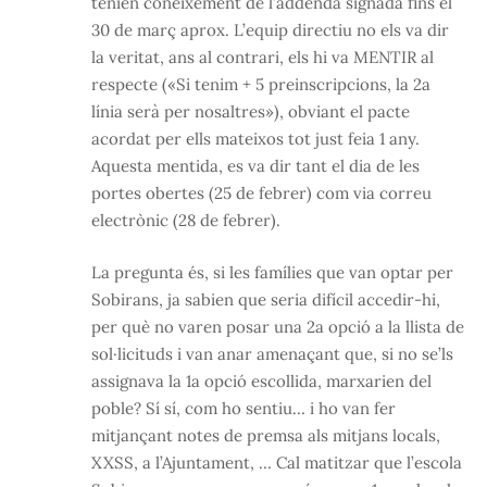
tenien coneixement de l’addenda signada fins el
30 de març aprox. L’equip directiu no els va dir
la veritat, ans al contrari, els hi va MENTIR al
respecte («Si tenim + 5 preinscripcions, la 2a
línia serà per nosaltres»), obviant el pacte
acordat per ells mateixos tot just feia 1 any.
Aquesta mentida, es va dir tant el dia de les
portes obertes (25 de febrer) com via correu
electrònic (28 de febrer).
La pregunta és, si les famílies que van optar per
Sobirans, ja sabien que seria difícil accedir-hi,
per què no varen posar una 2a opció a la llista de
sol·licituds i van anar amenaçant que, si no se’ls
assignava la 1a opció escollida, marxarien del
poble? Sí sí, com ho sentiu… i ho van fer
mitjançant notes de premsa als mitjans locals,
XXSS, a l’Ajuntament, … Cal matitzar que l’escola