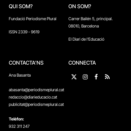
QUI SOM?
ON SOM?
Fundació Periodisme Plural
Carrer Bailén 5, principal.
08010, Barcelona
ISSN 2339 - 9619
El Diari de l'Educació
CONTACTA'NS
CONNECTA
Ana Basanta
X
Instagram
Facebook
RSS
(Twitter)
abasanta@periodismeplural.cat
redaccio@diarieducacio.cat
publicitat@periodismeplural.cat
Telèfon:
932 311 247