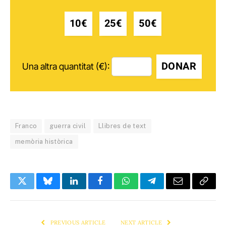
10€
25€
50€
DONAR
Una altra quantitat (€):
Franco
guerra civil
Llibres de text
memòria històrica
Twitter
Bluesky
LinkedIn
Facebook
WhatsApp
Telegram
Email
Copy
Link
PREVIOUS ARTICLE
NEXT ARTICLE