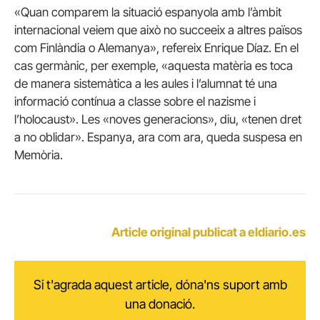
«Quan comparem la situació espanyola amb l’àmbit
internacional veiem que això no succeeix a altres països
com Finlàndia o Alemanya», refereix
Enrique
Díaz. En el
cas germànic, per exemple, «aquesta matèria es toca
de manera sistemàtica a les aules i l’alumnat té una
informació contínua a classe sobre el nazisme i
l’holocaust». Les «noves generacions», diu, «tenen dret
a no oblidar». Espanya, ara com ara, queda suspesa en
Memòria.
Article original publicat a eldiario.es
Si t'agrada aquest article, dóna'ns suport amb
una donació.