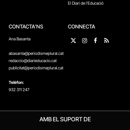
El Diari de l'Educació
CONTACTA'NS
CONNECTA
Ana Basanta
X
Instagram
Facebook
RSS
(Twitter)
abasanta@periodismeplural.cat
redaccio@diarieducacio.cat
publicitat@periodismeplural.cat
Telèfon:
932 311 247
AMB EL SUPORT DE