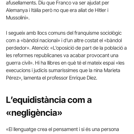
afusellaments. Diu que Franco va ser ajudat per
Alemanya i Itàlia però no que era aliat de Hitler i
Mussolini».
I segueix amb llocs comuns del franquisme sociològic
com a «bàndol nacional» i d’un altre costat el «bàndol
perdedor». Atenció: «L’oposició de part de la població a
les reformes republicanes va acabar provocant una
guerra civil». Hi ha llibres en què té el mateix espai «les
execucions i judicis sumaríssimes que la nina Marieta
Pérez», lamenta el professor
Enrique
Díez
.
L’equidistància com a
«negligència»
«El llenguatge crea el pensament i si és una persona