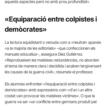
aquests aspectes però no amb prou profunditat».
«Equiparació entre colpistes i
demòcrates»
La lectura equidistant o venuda com a «neutral» apareix
«a la majoria de les editorials» –que confeccionen els
manuals educatius–, assegura
Díez
Gutiérrez.
«Reprodueixen les mateixes redundàncies, no aborden
el tema de manera clara i decidida i acaben tergiversant
les causes de la guerra civil», resumeix el professor.
Els alumnes enfronten «l’equiparació entre colpistes i
demòcrates» amb expressions com «d’un i un altre
costat van provocar les mateixes víctimes». O que la
guerra va ser «un conflicte entre germans produït pel