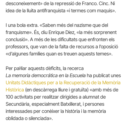
desconeixement» de la repressió de Franco. Cinc. Ni
idea de la lluita antifranquista «i termes com maquis».
I una bola extra. «Saben més del nazisme que del
franquisme». És, diu
Enrique
Díez
, «la més sorprenent
conclusió». A més de les dificultats que enfronten els
professors, que van de la falta de recursos a l’oposició
«d’algunes famílies quan es treuen aquests temes».
Per pal·liar aquests dèficits, la recerca
La
memoria
democrática
en
la Escuela
ha publicat unes
Unitats Didàctiques per a la Recuperació de la Memòria
Històrica
(en descàrrega lliure i gratuïta) «amb més de
100 activitats per realitzar dirigides a alumnat de
Secundària, especialment Batxillerat, i persones
interessades per conèixer la història i la memòria
oblidada o silenciada».