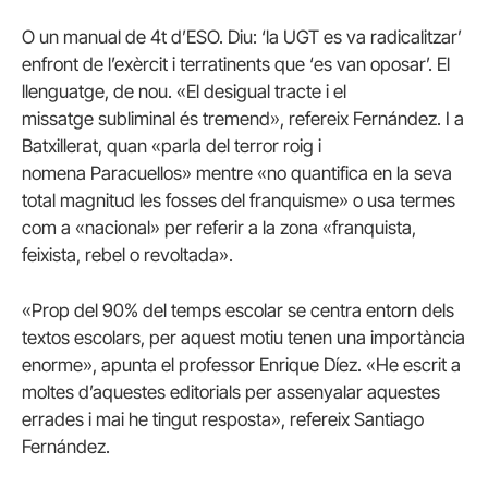
O un manual de 4t d’ESO. Diu: ‘la UGT es va radicalitzar’
enfront de l’exèrcit i terratinents que ‘es van oposar’. El
llenguatge, de nou. «El desigual tracte i el
missatge
subliminal
és tremend», refereix Fernández. I a
Batxillerat, quan «parla del terror roig i
nomena
Paracuellos
» mentre «no quantifica en la seva
total magnitud les fosses del franquisme» o usa termes
com a «nacional» per referir a la zona «franquista,
feixista, rebel o revoltada».
«Prop del 90% del temps escolar se centra entorn dels
textos escolars, per aquest motiu tenen una importància
enorme», apunta el professor
Enrique
Díez
. «He escrit a
moltes d’aquestes editorials per assenyalar aquestes
errades i mai he tingut resposta», refereix Santiago
Fernández.