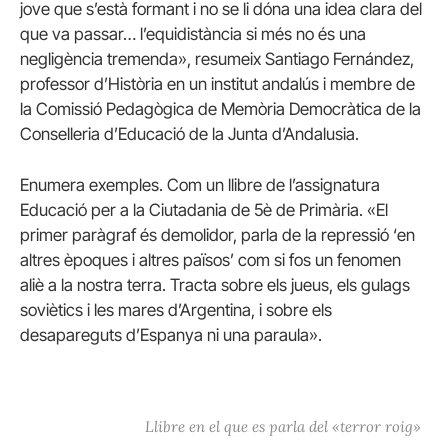
jove que s’està formant i no se li dóna una idea clara del
que va passar… l’equidistància si més no és una
negligència tremenda», resumeix Santiago Fernández,
professor d’Història en un institut andalús i membre de
la Comissió Pedagògica de Memòria Democràtica de la
Conselleria d’Educació de la Junta d’Andalusia.
Enumera exemples. Com un llibre de l’assignatura
Educació per a la Ciutadania de 5è de Primària. «El
primer paràgraf és demolidor, parla de la repressió ‘en
altres èpoques i altres països’ com si fos un fenomen
aliè a la nostra terra. Tracta sobre els jueus, els gulags
soviètics i les mares d’Argentina, i sobre els
desapareguts d’Espanya ni una paraula».
Llibre en el que es parla del «terror roig»