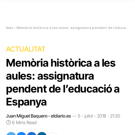
Inici
»
Memòria històrica a les aules: assignatura pendent de l’educació a Espanya
ACTUALITAT
Memòria històrica a les
aules: assignatura
pendent de l’educació a
Espanya
Juan Miguel Baquero - eldiario.es
5 - juliol - 2018 · 21:20
6 Mins Read