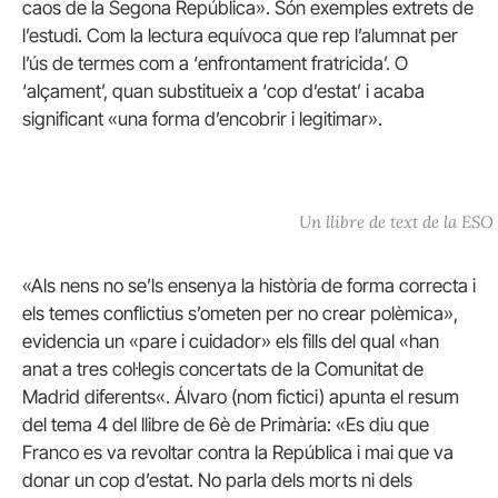
caos de la Segona República». Són exemples extrets de
l’estudi. Com la lectura equívoca que rep l’alumnat per
l’ús de termes com a ‘enfrontament fratricida’. O
‘alçament’, quan substitueix a ‘cop d’estat’ i acaba
significant «una forma d’encobrir i legitimar».
Un llibre de text de la ESO
«Als nens no se’ls ensenya la història de forma correcta i
els temes conflictius s’ometen per no crear polèmica»,
evidencia un «pare i cuidador» els fills del qual «han
anat a tres col·legis concertats de la Comunitat de
Madrid
diferents
«. Álvaro (nom fictici) apunta el resum
del tema 4 del llibre de 6è de Primària: «Es diu que
Franco es va revoltar contra la República i mai que va
donar un cop d’estat. No parla dels morts ni dels