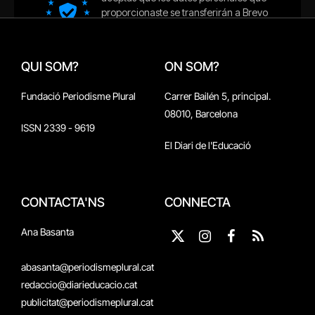
QUI SOM?
ON SOM?
Fundació Periodisme Plural
Carrer Bailén 5, principal.
08010, Barcelona
ISSN 2339 - 9619
El Diari de l'Educació
CONTACTA'NS
CONNECTA
Ana Basanta
X
Instagram
Facebook
RSS
(Twitter)
abasanta@periodismeplural.cat
redaccio@diarieducacio.cat
publicitat@periodismeplural.cat