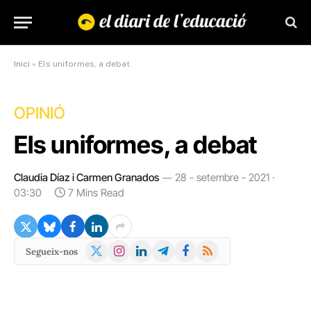
Inici
»
Els uniformes, a debat
OPINIÓ
Els uniformes, a debat
Claudia Díaz i Carmen Granados
28 - setembre - 2021 ·
03:30
7 Mins Read
X
Instagram
LinkedIn
Telegram
Facebook
RSS
Segueix-nos
(Twitter)