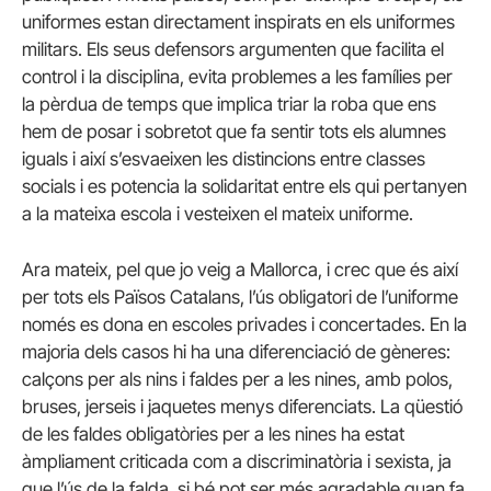
uniformes estan directament inspirats en els uniformes
militars. Els seus defensors argumenten que facilita el
control i la disciplina, evita problemes a les famílies per
la pèrdua de temps que implica triar la roba que ens
hem de posar i sobretot que fa sentir tots els alumnes
iguals i així s’esvaeixen les distincions entre classes
socials i es potencia la solidaritat entre els qui pertanyen
a la mateixa escola i vesteixen el mateix uniforme.
Ara mateix, pel que jo veig a Mallorca, i crec que és així
per tots els Països Catalans, l’ús obligatori de l’uniforme
només es dona en escoles privades i concertades. En la
majoria dels casos hi ha una diferenciació de gèneres:
calçons per als nins i faldes per a les nines, amb polos,
bruses, jerseis i jaquetes menys diferenciats. La qüestió
de les faldes obligatòries per a les nines ha estat
àmpliament criticada com a discriminatòria i sexista, ja
que l’ús de la falda, si bé pot ser més agradable quan fa