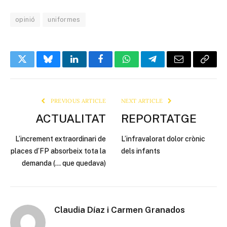
opinió
uniformes
Twitter
Bluesky
LinkedIn
Facebook
WhatsApp
Telegram
Email
Copy
Link
PREVIOUS ARTICLE
NEXT ARTICLE
ACTUALITAT
REPORTATGE
L’increment extraordinari de
L’infravalorat dolor crònic
places d’FP absorbeix tota la
dels infants
demanda (… que quedava)
Claudia Díaz i Carmen Granados