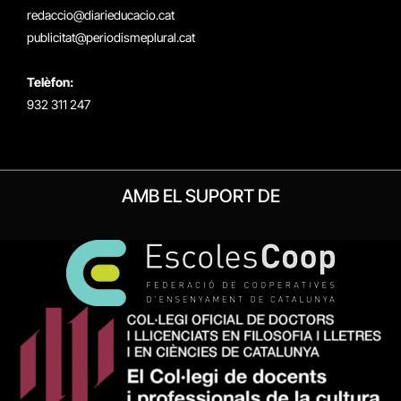
redaccio@diarieducacio.cat
publicitat@periodismeplural.cat
Telèfon:
932 311 247
AMB EL SUPORT DE