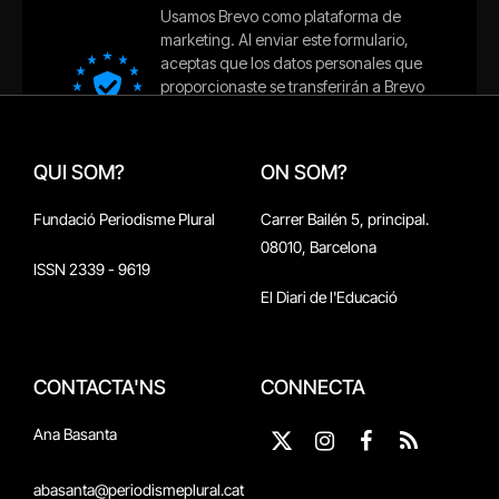
QUI SOM?
ON SOM?
Fundació Periodisme Plural
Carrer Bailén 5, principal.
08010, Barcelona
ISSN 2339 - 9619
El Diari de l'Educació
CONTACTA'NS
CONNECTA
Ana Basanta
X
Instagram
Facebook
RSS
(Twitter)
abasanta@periodismeplural.cat