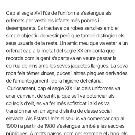
Cap al segle XVI l’ús de l’uniforme s’estengué als
orfenats per vestir els infants més pobres i
desemparats. Es tractava de robes senzilles amb el
simple objectiu de vestir però que també distingien els
seus usuaris de la resta. Un amic meu que va estar a un
orfenat cap a la meitat del segle XX em conta que
recorda com la gent s’apartava en veure passar la
corrua de nins amb les seves jaquetes llargues. La seva
roba feia témer xinxes, puces i altres plagues derivades
de l’amuntegament i de la higiene deficitària.
Curiosament, cap el segle XIX l’ús dels uniformes va
anar canviant de sentit ja que se’l va potenciar als
col·legis d’elit, es va fer més sofisticat i així es va
transformar en un signe distintiu de classe social
elevada. Als Estats Units el seu ús va començar cap al
1900 i a partir de 1980 s’estengué també a les escoles
públiques. A molts països, com per exemple el Japó, els