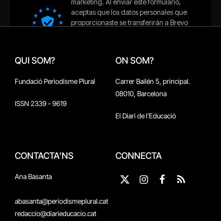
QUI SOM?
ON SOM?
Fundació Periodisme Plural
Carrer Bailén 5, principal.
08010, Barcelona
ISSN 2339 - 9619
El Diari de l'Educació
CONTACTA'NS
CONNECTA
Ana Basanta
X
Instagram
Facebook
RSS
(Twitter)
abasanta@periodismeplural.cat
redaccio@diarieducacio.cat