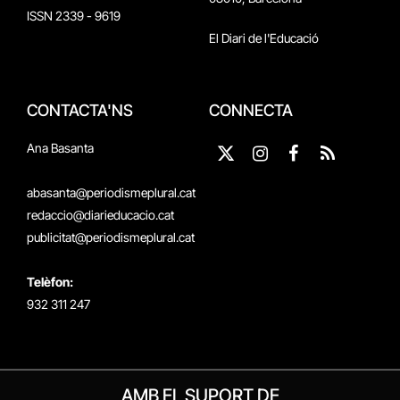
ISSN 2339 - 9619
El Diari de l'Educació
CONTACTA'NS
CONNECTA
Ana Basanta
X
Instagram
Facebook
RSS
(Twitter)
abasanta@periodismeplural.cat
redaccio@diarieducacio.cat
publicitat@periodismeplural.cat
Telèfon:
932 311 247
AMB EL SUPORT DE