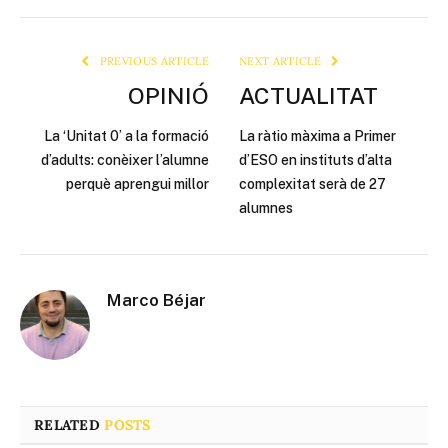
Link
PREVIOUS ARTICLE
NEXT ARTICLE
OPINIÓ
ACTUALITAT
La ‘Unitat 0’ a la formació
La ràtio màxima a Primer
d’adults: conèixer l’alumne
d’ESO en instituts d’alta
perquè aprengui millor
complexitat serà de 27
alumnes
Marco Béjar
RELATED
POSTS