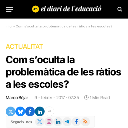
Inici
»
Com s’oculta la problemàtica de les ràtios a les escoles?
ACTUALITAT
Com s’oculta la
problemàtica de les ràtios
a les escoles?
Marco Béjar
9 - febrer - 2017 · 07:35
1 Min Read
X
Instagram
LinkedIn
Telegram
Facebook
RSS
Segueix-nos
(Twitter)