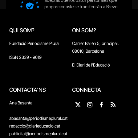
QUI SOM?
ON SOM?
Fundació Periodisme Plural
Carrer Bailén 5, principal.
08010, Barcelona
ISSN 2339 - 9619
El Diari de l'Educació
CONTACTA'NS
CONNECTA
Ana Basanta
X
Instagram
Facebook
RSS
(Twitter)
abasanta@periodismeplural.cat
redaccio@diarieducacio.cat
publicitat@periodismeplural.cat