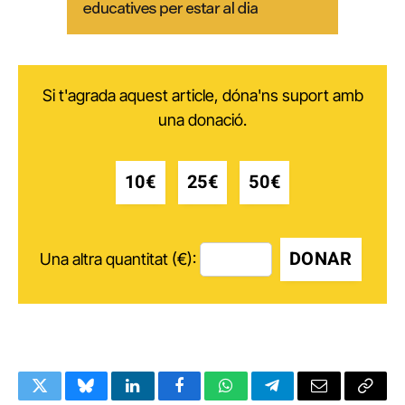
Si t'agrada aquest article, dóna'ns suport amb
una donació.
10€
25€
50€
DONAR
Una altra quantitat (€):
Twitter
Bluesky
LinkedIn
Facebook
WhatsApp
Telegram
Email
Copy