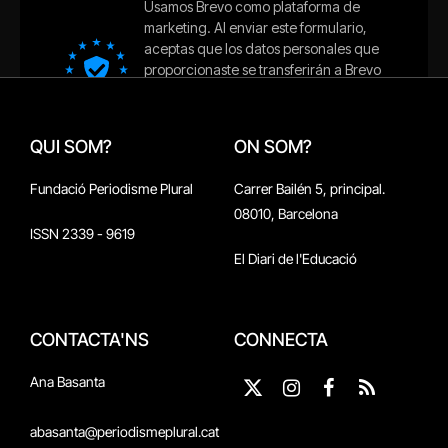
QUI SOM?
ON SOM?
Fundació Periodisme Plural
Carrer Bailén 5, principal.
08010, Barcelona
ISSN 2339 - 9619
El Diari de l'Educació
CONTACTA'NS
CONNECTA
Ana Basanta
X
Instagram
Facebook
RSS
(Twitter)
abasanta@periodismeplural.cat