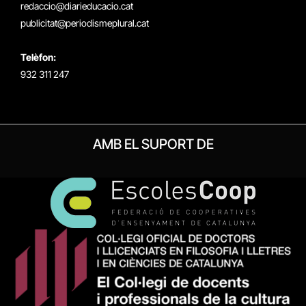
redaccio@diarieducacio.cat
publicitat@periodismeplural.cat
Telèfon:
932 311 247
AMB EL SUPORT DE