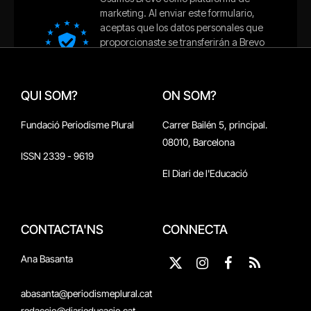
QUI SOM?
ON SOM?
Fundació Periodisme Plural
Carrer Bailén 5, principal.
08010, Barcelona
ISSN 2339 - 9619
El Diari de l'Educació
CONTACTA'NS
CONNECTA
Ana Basanta
X
Instagram
Facebook
RSS
(Twitter)
abasanta@periodismeplural.cat
redaccio@diarieducacio.cat