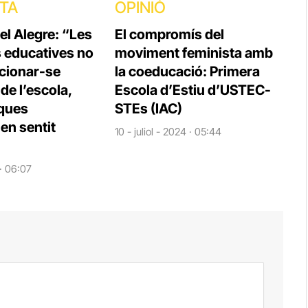
STA
OPINIÓ
el Alegre: “Les
El compromís del
s educatives no
moviment feminista amb
cionar-se
la coeducació: Primera
e l’escola,
Escola d’Estiu d’USTEC-
iques
STEs (IAC)
en sentit
10 - juliol - 2024 · 05:44
 · 06:07