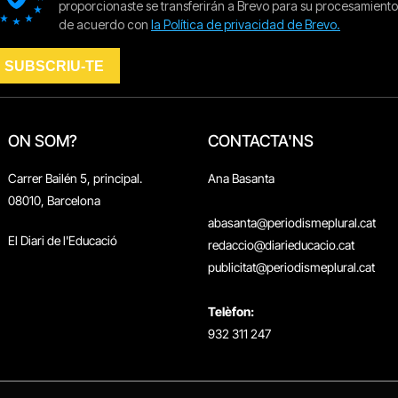
ON SOM?
CONTACTA'NS
Carrer Bailén 5, principal.
Ana Basanta
08010, Barcelona
abasanta@periodismeplural.cat
El Diari de l'Educació
redaccio@diarieducacio.cat
publicitat@periodismeplural.cat
Telèfon:
932 311 247