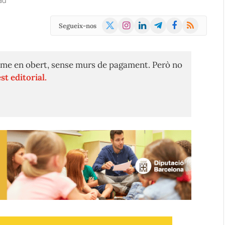
ad
X
Instagram
LinkedIn
Telegram
Facebook
RSS
Segueix-nos
(Twitter)
me en obert, sense murs de pagament. Però no
st editorial.