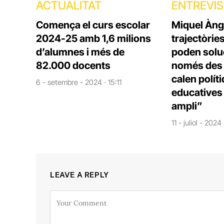
ACTUALITAT
ENTREVI
Comença el curs escolar
Miquel Àng
2024-25 amb 1,6 milions
trajectòrie
d’alumnes i més de
poden solu
82.000 docents
només des d
calen polít
6 - setembre - 2024 · 15:11
educatives 
ampli”
11 - juliol - 2024
LEAVE A REPLY