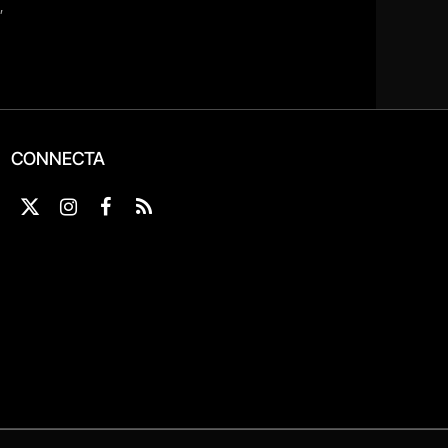
CONNECTA
X
Instagram
Facebook
RSS
(Twitter)