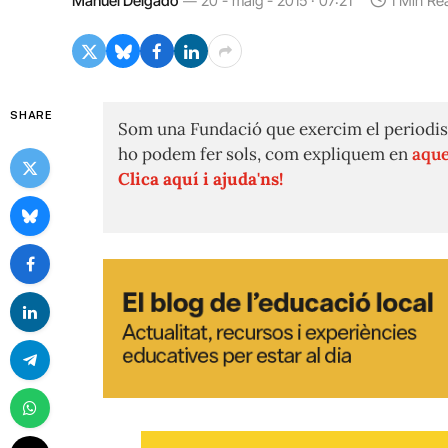
Manuel Delgado
20 - maig - 2015 · 07:21
1 Min Re
SHARE
Som una Fundació que exercim el periodis
ho podem fer sols, com expliquem en
aque
Clica aquí i ajuda'ns!