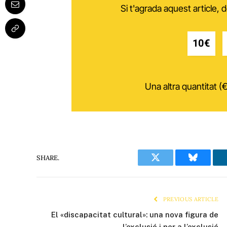
Si t'agrada aquest article,
10€
Una altra quantitat (€
SHARE.
Twitter
Bluesky
PREVIOUS ARTICLE
El «discapacitat cultural»: una nova figura de
l’exclusió i per a l’exclusió