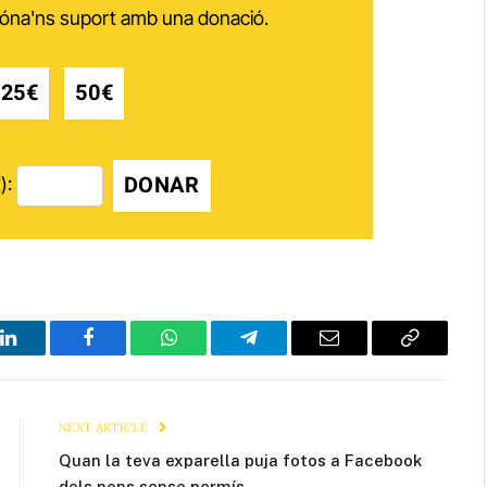
 dóna'ns suport amb una donació.
25€
50€
DONAR
):
LinkedIn
Facebook
WhatsApp
Telegram
Email
Copy
Link
NEXT ARTICLE
Quan la teva exparella puja fotos a Facebook
dels nens sense permís