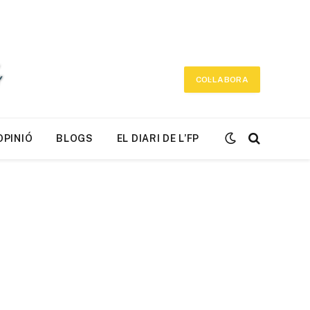
COL·LABORA
OPINIÓ
BLOGS
EL DIARI DE L’FP