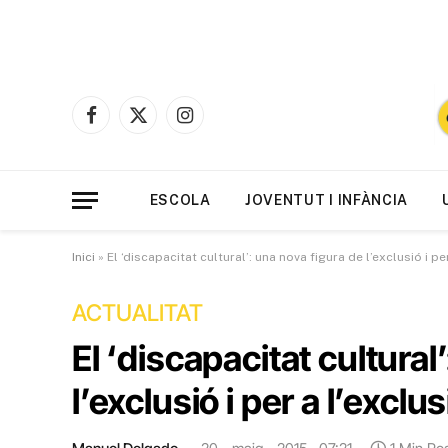
Facebook
X
Instagram
(Twitter)
ESCOLA
JOVENTUT I INFÀNCIA
Inici
»
El ‘discapacitat cultural’: una nova figura de l’exclusió i pe
ACTUALITAT
El ‘discapacitat cultural
l’exclusió i per a l’exclus