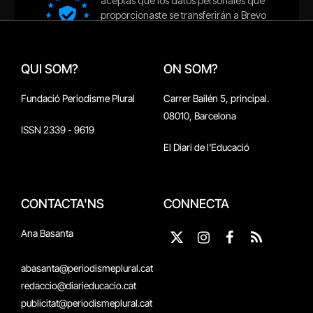
QUI SOM?
ON SOM?
Fundació Periodisme Plural
Carrer Bailén 5, principal.
08010, Barcelona
ISSN 2339 - 9619
El Diari de l'Educació
CONTACTA'NS
CONNECTA
Ana Basanta
X
Instagram
Facebook
RSS
(Twitter)
abasanta@periodismeplural.cat
redaccio@diarieducacio.cat
publicitat@periodismeplural.cat