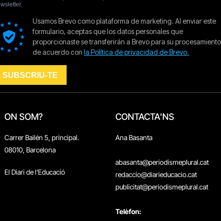
ON SOM?
CONTACTA'NS
Carrer Bailén 5, principal.
Ana Basanta
08010, Barcelona
abasanta@periodismeplural.cat
El Diari de l'Educació
redaccio@diarieducacio.cat
publicitat@periodismeplural.cat
Telèfon: