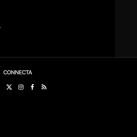
CONNECTA
X
Instagram
Facebook
RSS
(Twitter)