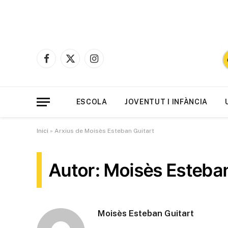
Facebook
X
Instagram
(Twitter)
ESCOLA
JOVENTUT I INFÀNCIA
Inici
»
Arxius de Moisès Esteban Guitart
Autor: Moisès Esteban
Moisès Esteban Guitart