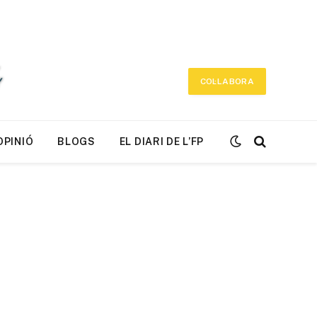
COL·LABORA
OPINIÓ
BLOGS
EL DIARI DE L’FP