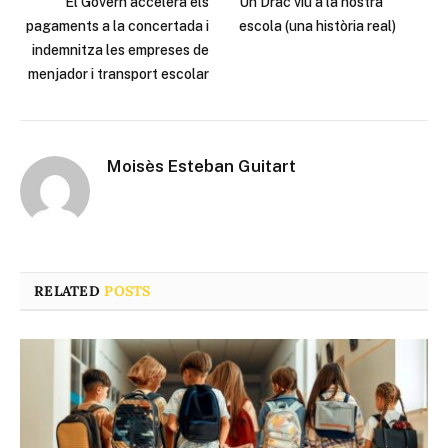
El Govern accelera els
Un Drac viu a la nostra
pagaments a la concertada i
escola (una història real)
indemnitza les empreses de
menjador i transport escolar
Moisès Esteban Guitart
RELATED
POSTS