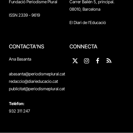
Fundació Periodisme Plural
Carrer Bailén 5, principal.
08010, Barcelona
ISSN 2339 - 9619
El Diari de l'Educació
CONTACTA'NS
CONNECTA
Ana Basanta
X
Instagram
Facebook
RSS
(Twitter)
abasanta@periodismeplural.cat
redaccio@diarieducacio.cat
publicitat@periodismeplural.cat
Telèfon:
932 311 247