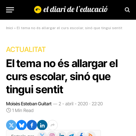
Inici
»
El tema no és allargar el curs escolar, sinó que tingui sentit
ACTUALITAT
El tema no és allargar el
curs escolar, sinó que
tingui sentit
Moisès Esteban Guitart
2 - abril - 2020 · 22:20
1 Min Read
X
Instagram
LinkedIn
Telegram
Facebook
RSS