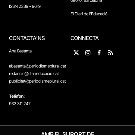
08010, Barcelona
ISSN 2339 - 9619
El Diari de l'Educació
CONTACTA'NS
CONNECTA
Ana Basanta
X
Instagram
Facebook
RSS
(Twitter)
abasanta@periodismeplural.cat
redaccio@diarieducacio.cat
publicitat@periodismeplural.cat
Telèfon:
932 311 247
AMB EL SUPORT DE