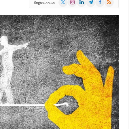
X
Instagram
LinkedIn
Telegram
Facebook
RSS
Segueix-nos
(Twitter)