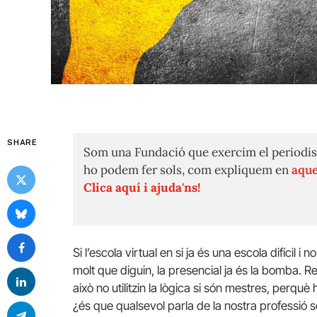
SHARE
Som una Fundació que exercim el periodis
ho podem fer sols, com expliquem en
aque
Clica aquí i ajuda'ns!
Si l’escola virtual en si ja és una escola difícil i n
molt que diguin, la presencial ja és la bomba. R
això no utilitzin la lògica si són mestres, perq
¿és que qualsevol parla de la nostra professió s