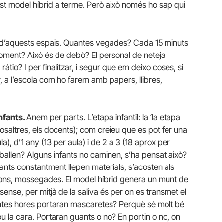
est model híbrid a terme. Però això només ho sap qui
ió d’aquests espais. Quantes vegades? Cada 15 minuts
 moment? Això és de debò? El personal de neteja
àtio? I per finalitzar, i segur que em deixo coses, si
r, a l’escola com ho farem amb papers, llibres,
nfants.
Anem per parts. L’etapa infantil: la 1a etapa
osaltres, els docents); com creieu que es pot fer una
), d’1 any (13 per aula) i de 2 a 3 (18 aprox per
reballen? Alguns infants no caminen, s’ha pensat això?
ants constantment llepen materials, s’acosten als
ns, mossegades. El model híbrid genera un munt de
nse, per mitjà de la saliva és per on es transmet el
antes hores portaran mascaretes? Perquè sé molt bé
u la cara. Portaran guants o no? En portin o no, on