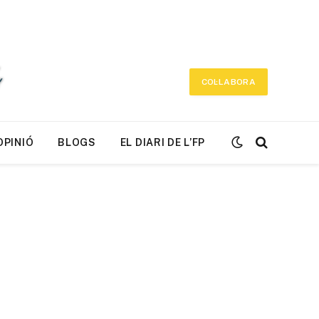
COL·LABORA
OPINIÓ
BLOGS
EL DIARI DE L’FP