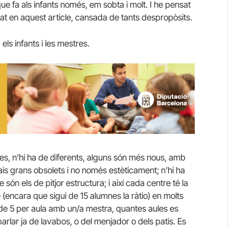
e fa als infants només, em sobta i molt. I he pensat
at en aquest article, cansada de tants despropòsits.
ls infants i les mestres.
s, n’hi ha de diferents, alguns són més nous, amb
is grans obsolets i no només estèticament; n’hi ha
ón els de pitjor estructura; i així cada centre té la
 (encara que sigui de 15 alumnes la ràtio) en molts
 de 5 per aula amb un/a mestra, quantes aules es
lar ja de lavabos, o del menjador o dels patis. Es