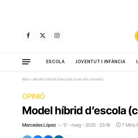
Facebook
X
Instagram
(Twitter)
ESCOLA
JOVENTUT I INFÀNCIA
Inici
»
Model híbrid d’escola (com els cotxes)
OPINIÓ
Model híbrid d’escola (
Mercedes López
17 - maig - 2020 · 23:16
7 Mins 