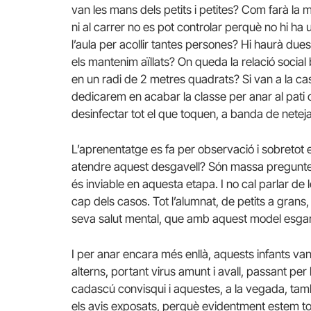
van les mans dels petits i petites? Com farà la 
ni al carrer no es pot controlar perquè no hi ha
l’aula per acollir tantes persones? Hi haurà due
els mantenim aïllats? On queda la relació social 
en un radi de 2 metres quadrats? Si van a la ca
dedicarem en acabar la classe per anar al pati o
desinfectar tot el que toquen, a banda de neteja
L’aprenentatge es fa per observació i sobretot
atendre aquest desgavell? Són massa preguntes
és inviable en aquesta etapa. I no cal parlar d
cap dels casos. Tot l’alumnat, de petits a grans,
seva salut mental, que amb aquest model esgar
I per anar encara més enllà, aquests infants va
alterns, portant virus amunt i avall, passant pe
cadascú convisqui i aquestes, a la vegada, ta
els avis exposats, perquè evidentment estem to