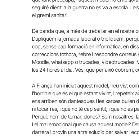
seguiré dient: a la guerra no es va a escola. I e
el gremi sanitari.
De banda que, a més de treballar en el nostre 
Dupliquem la jornada laboral o tripliquem, perqu
cop, sense cap formació en informàtica, en di
correccions tothora, rebre i respondre correus 
Moodle, whatsapp o trucades, videotrucades. 
les 24 hores al dia. Vés, que per això cobrem, c
A França han iniciat aquest model, heu vist com
l’horrible que és el que estant vivint, i repeteix
ens arriben són dantesques i les xarxes bullen 
ni tocar res, i que no té cap sentit, i que no es p
Perquè hem de tornar, doncs? Som nosaltres, la
I el mal emocional que causa aquest model? Deix
darrera i provin una altra solució per salvar l’ec