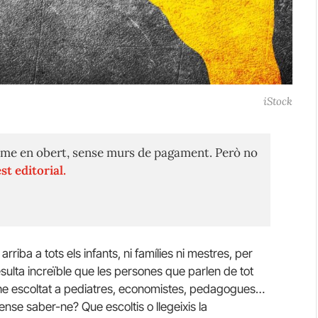
iStock
me en obert, sense murs de pagament. Però no
st editorial.
o arriba a tots els infants, ni famílies ni mestres, per
esulta increïble que les persones que parlen de tot
uè he escoltat a pediatres, economistes, pedagogues…
ense saber-ne? Que escoltis o llegeixis la