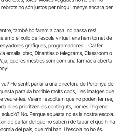
ls rebrots no són justos per ningú i menys encara per
centre, també ho farem a casa: no passa res!
è amb el xollo de l’escola virtual ens hem tornat de
ssenyadores gràfiques, programadores… Cal fer
via emails, xtec, Dinantias o telegrams, Classroom o
Vaja, que les mestres som com una farmàcia oberta
ony!
 va? He sentit parlar a una directora de Perpinyà de
 aquesta paraula horrible molts cops, i les imatges que
de veure-les. Veiem i escoltem que no poden fer res,
arla ni es prioritzen els continguts, només l’higiene.
 solució? No. Perquè aquesta no és la nostra escola.
in de parlar del que no saben i de tapar el que hi ha
onomia del país, que n’hi han. I l’escola no ho és.