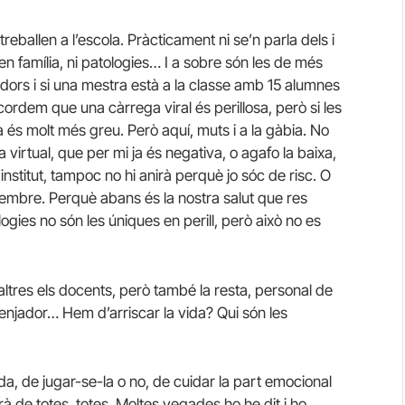
reballen a l’escola. Pràcticament ni se’n parla dels i
n família, ni patologies… I a sobre són les de més
dors i si una mestra està a la classe amb 15 alumnes
cordem que una càrrega viral és perillosa, però si les
és molt més greu. Però aquí, muts i a la gàbia. No
virtual, que per mi ja és negativa, o agafo la baixa,
l’institut, tampoc no hi anirà perquè jo sóc de risc. O
 setembre. Perquè abans és la nostra salut que res
ogies no són les úniques en perill, però això no es
altres els docents, però també la resta, personal de
enjador… Hem d’arriscar la vida? Qui són les
ida, de jugar-se-la o no, de cuidar la part emocional
à de totes, totes. Moltes vegades ho he dit i ho