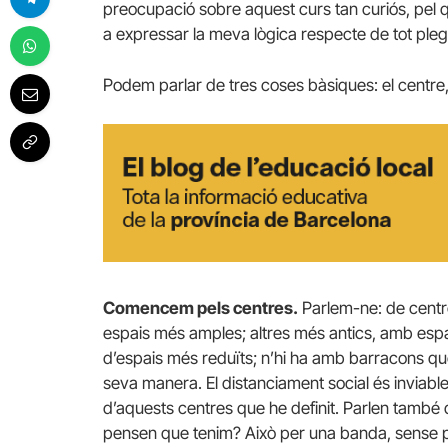
preocupació sobre aquest curs tan curiós, pel qu
a expressar la meva lògica respecte de tot pleg
Podem parlar de tres coses bàsiques: el centre, e
Comencem pels centres.
Parlem-ne: de centre
espais més amples; altres més antics, amb espa
d’espais més reduïts; n’hi ha amb barracons que s
seva manera. El distanciament social és inviable
d’aquests centres que he definit. Parlen també
pensen que tenim? Això per una banda, sense par