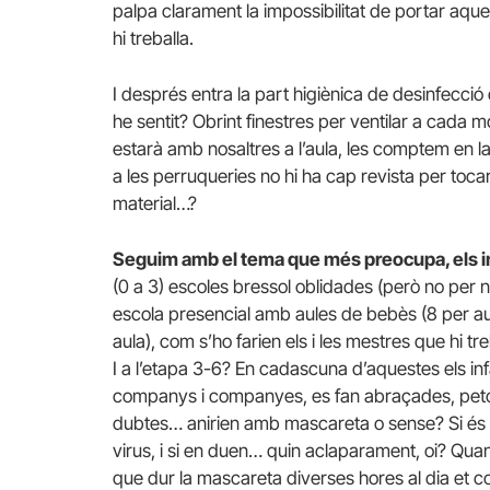
palpa clarament la impossibilitat de portar aqu
hi treballa.
I després entra la part higiènica de desinfecc
he sentit? Obrint finestres per ventilar a cada
estarà amb nosaltres a l’aula, les comptem en la r
a les perruqueries no hi ha cap revista per toca
material…?
Seguim amb el tema que més preocupa, els i
(0 a 3) escoles bressol oblidades (però no per n
escola presencial amb aules de bebès (8 per aula
aula), com s’ho farien els i les mestres que hi t
I a l’etapa 3-6? En cadascuna d’aquestes els inf
companys i companyes, es fan abraçades, peto
dubtes… anirien amb mascareta o sense? Si és se
virus, i si en duen… quin aclaparament, oi? Qu
que dur la mascareta diverses hores al dia et co