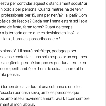
mestra per controlar aquest distanciament social? Si
 un policia per persona. Quants metres ha de tenir
s professionals per 15, una per nen/a? I al pati? Com
bàsica de l’escola? Cada nen i nena estarà sol i sola
seta de fusta, faran torns? Quant de temps
 a la tornada entre que es desinfecten i no? I a
r l’aula, baranes, passadissos, etc.?
 exploració. Hi haurà psicòlegs, pedagogs per
 sense contestar. I una sola resposta: un cop més
e les següents perquè tampoc es pot dur a terme en
 corre perill també, els hem de cuidar, sobretot la
rifa pensar.
n i tornen de casa durant una setmana o en dies
r l’escola i per casa seva, amb les persones que
mbé amb el seu moviment amunt i avall. I com sempre
rnant al món laboral.