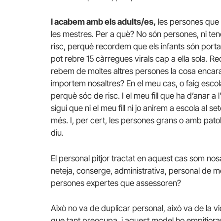
I acabem amb els adults/es,
les persones que t
les mestres. Per a què? No són persones, ni tene
risc, perquè recordem que els infants són porta
pot rebre 15 càrregues virals cap a ella sola. Re
rebem de moltes altres persones la cosa encara 
importem nosaltres? En el meu cas, o faig escola 
perquè sóc de risc. I el meu fill que ha d’anar a 
sigui que ni el meu fill ni jo anirem a escola al
més. I, per cert, les persones grans o amb patol
diu.
El personal pitjor tractat en aquest cas som nos
neteja, conserge, administrativa, personal de m
persones expertes que assessoren?
Això no va de duplicar personal, això va de la v
que tant preocupa, i aquest model ho empitjorar