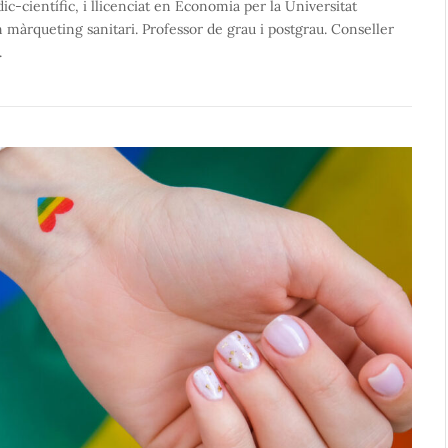
ic-científic, i llicenciat en Economia per la Universitat
 màrqueting sanitari. Professor de grau i postgrau. Conseller
.