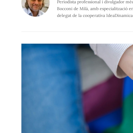
Periodista professional i divulgador mèd
Bocconi de Milà, amb especialització en
delegat de la cooperativa IdeaDinamica