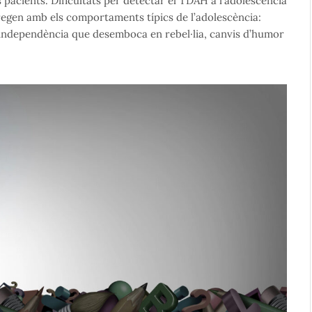
s pacients. Dificultats per detectar el TDAH a l’adolescència
regen amb els comportaments típics de l’adolescència:
d’independència que desemboca en rebel·lia, canvis d’humor