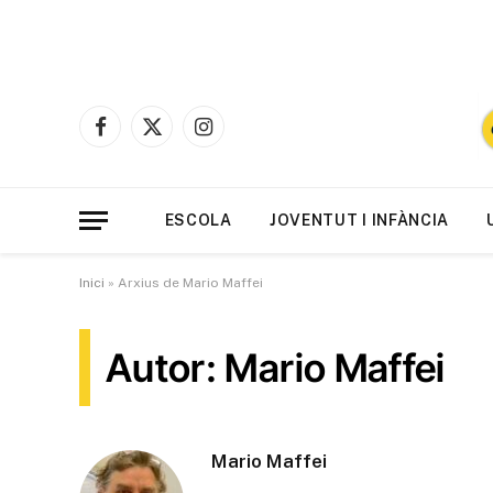
Facebook
X
Instagram
(Twitter)
ESCOLA
JOVENTUT I INFÀNCIA
Inici
»
Arxius de Mario Maffei
Autor: Mario Maffei
Mario Maffei