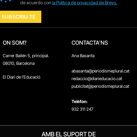
ON SOM?
CONTACTA'NS
Carrer Bailén 5, principal.
Ana Basanta
08010, Barcelona
abasanta@periodismeplural.cat
El Diari de l'Educació
redaccio@diarieducacio.cat
publicitat@periodismeplural.cat
Telèfon:
932 311 247
AMB EL SUPORT DE