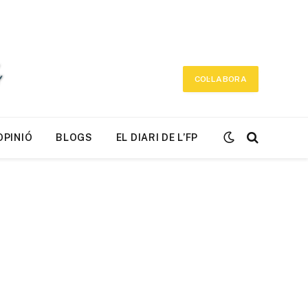
COL·LABORA
OPINIÓ
BLOGS
EL DIARI DE L’FP