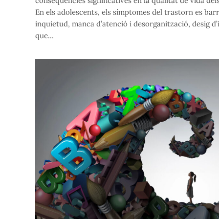
conseqüències significatives en la qualitat de vida del
En els adolescents, els símptomes del trastorn es bar
inquietud, manca d’atenció i desorganització, desig 
que…