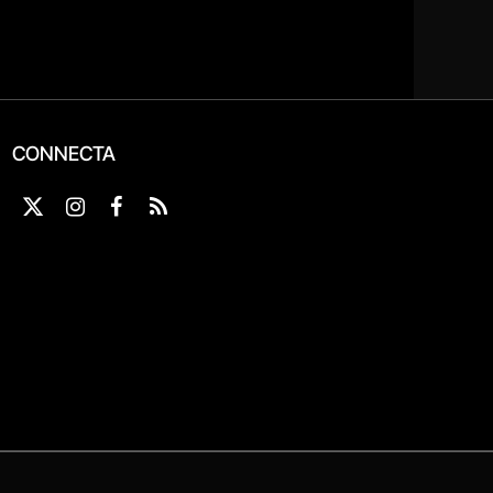
CONNECTA
X
Instagram
Facebook
RSS
(Twitter)