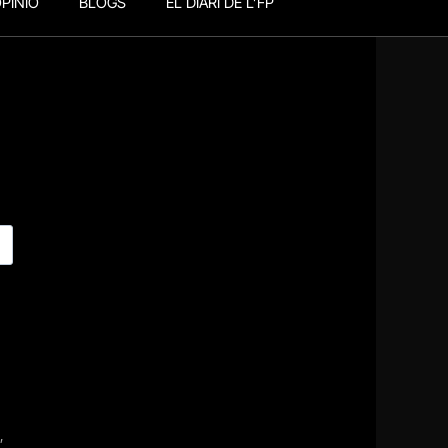
PINIÓ
BLOGS
EL DIARI DE L’FP