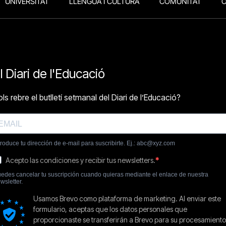
UNIVERSITAT
LLENGUA I CULTURA
COMUNITAT
O