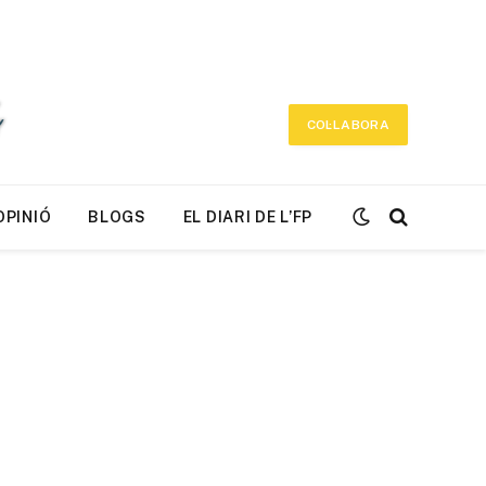
COL·LABORA
OPINIÓ
BLOGS
EL DIARI DE L’FP