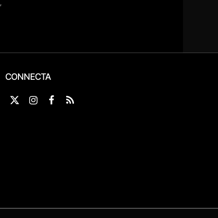
CONNECTA
X
Instagram
Facebook
RSS
(Twitter)