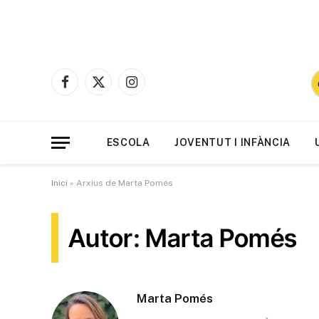
Facebook
X
Instagram
(Twitter)
ESCOLA
JOVENTUT I INFÀNCIA
Inici
»
Arxius de Marta Pomés
Autor: Marta Pomés
Marta Pomés