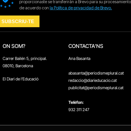
ON SOM?
CONTACTA'NS
Carrer Bailén 5, principal.
Ana Basanta
08010, Barcelona
abasanta@periodismeplural.cat
El Diari de l'Educació
redaccio@diarieducacio.cat
publicitat@periodismeplural.cat
Telèfon:
932 311 247