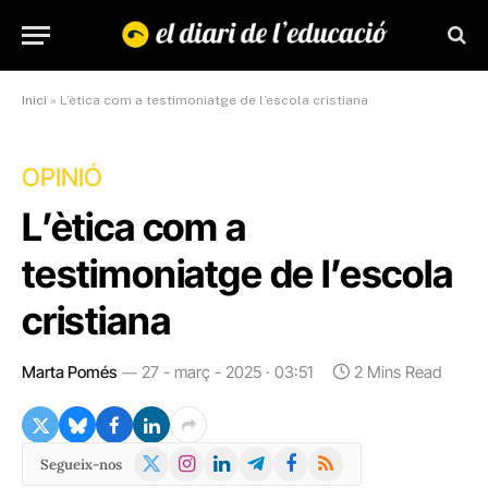
Inici
»
L’ètica com a testimoniatge de l’escola cristiana
OPINIÓ
L’ètica com a
testimoniatge de l’escola
cristiana
Marta Pomés
27 - març - 2025 · 03:51
2 Mins Read
X
Instagram
LinkedIn
Telegram
Facebook
RSS
Segueix-nos
(Twitter)