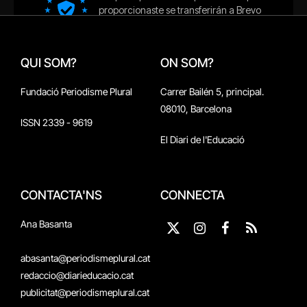
QUI SOM?
ON SOM?
Fundació Periodisme Plural
Carrer Bailén 5, principal.
08010, Barcelona
ISSN 2339 - 9619
El Diari de l'Educació
CONTACTA'NS
CONNECTA
Ana Basanta
X
Instagram
Facebook
RSS
(Twitter)
abasanta@periodismeplural.cat
redaccio@diarieducacio.cat
publicitat@periodismeplural.cat