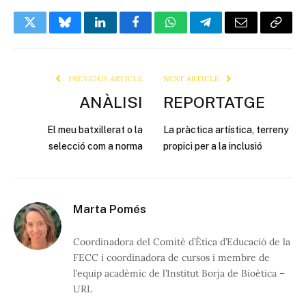
Twitter
Bluesky
LinkedIn
Facebook
WhatsApp
Telegram
Email
Copy
Link
PREVIOUS ARTICLE
NEXT ARTICLE
ANÀLISI
REPORTATGE
El meu batxillerat o la
La pràctica artística, terreny
selecció com a norma
propici per a la inclusió
Marta Pomés
Coordinadora del Comitè d’Ètica d’Educació de la
FECC i coordinadora de cursos i membre de
l’equip acadèmic de l’Institut Borja de Bioètica –
URL