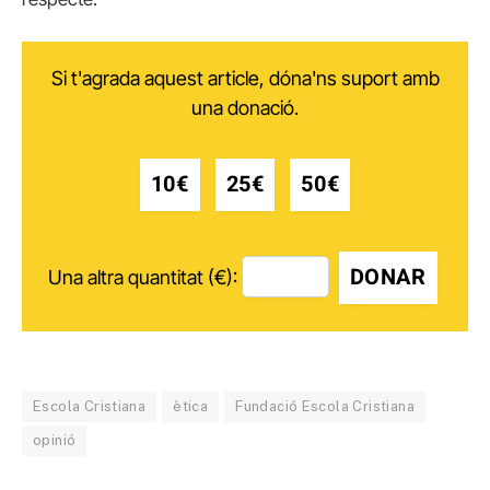
Si t'agrada aquest article, dóna'ns suport amb
una donació.
10€
25€
50€
DONAR
Una altra quantitat (€):
Escola Cristiana
ètica
Fundació Escola Cristiana
opinió