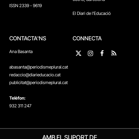
ISSN 2339 - 9619
El Diari de l'Educació
CONTACTA'NS
CONNECTA
Ana Basanta
X
Instagram
Facebook
RSS
(Twitter)
abasanta@periodismeplural.cat
redaccio@diarieducacio.cat
publicitat@periodismeplural.cat
Telèfon:
932 311 247
AMB EL SUPORT DE