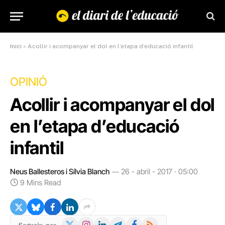
Inici
»
Acollir i acompanyar el dol en l’etapa d’educació infantil
OPINIÓ
Acollir i acompanyar el dol
en l’etapa d’educació
infantil
Neus Ballesteros i Sílvia Blanch
26 - abril - 2017 · 05:00
9 Mins Read
X
Instagram
LinkedIn
Telegram
Facebook
RSS