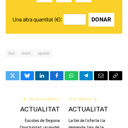
DONAR
Una altra quantitat (€):
Dol
mort
opinió
Twitter
Bluesky
LinkedIn
Facebook
WhatsApp
Telegram
Email
Copy
Link
PREVIOUS ARTICLE
NEXT ARTICLE
ACTUALITAT
ACTUALITAT
Escoles de Segona
La llei de l’oferta i la
Oportunitat: un model
demanda: l’eix de la