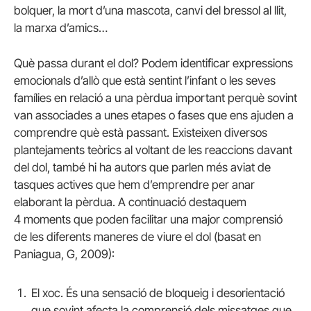
bolquer, la mort d’una mascota, canvi del bressol al llit,
la marxa d’amics…
Què passa durant el dol? Podem identificar expressions
emocionals d’allò que està sentint l’infant o les seves
famílies en relació a una pèrdua important perquè sovint
van associades a unes etapes o fases que ens ajuden a
comprendre què està passant. Existeixen diversos
plantejaments teòrics al voltant de les reaccions davant
del dol, també hi ha autors que parlen més aviat de
tasques actives que hem d’emprendre per anar
elaborant la pèrdua. A continuació destaquem
4 moments que poden facilitar una major comprensió
de les diferents maneres de viure el dol (basat en
Paniagua
, G, 2009):
El xoc. És una sensació de bloqueig i desorientació
que sovint afecta la comprensió dels missatges que