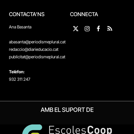
CONTACTA'NS
CONNECTA
Ana Basanta
X
Instagram
Facebook
RSS
(Twitter)
abasanta@periodismeplural.cat
redaccio@diarieducacio.cat
publicitat@periodismeplural.cat
Telèfon:
932 311 247
AMB EL SUPORT DE