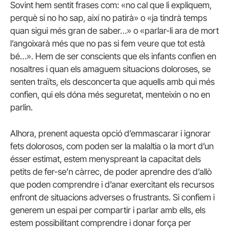
Sovint hem sentit frases com: «no cal que li expliquem,
perquè si no ho sap, així no patirà» o «ja tindrà temps
quan sigui més gran de saber…» o «parlar-li ara de mort
l’angoixarà més que no pas si fem veure que tot està
bé…». Hem de ser conscients que els infants confien en
nosaltres i quan els amaguem situacions doloroses, se
senten traïts, els desconcerta que aquells amb qui més
confien, qui els dóna més seguretat, menteixin o no en
parlin.
Alhora, prenent aquesta opció d’emmascarar i ignorar
fets dolorosos, com poden ser la malaltia o la mort d’un
ésser estimat, estem menyspreant la capacitat dels
petits de fer-se’n càrrec, de poder aprendre des d’allò
que poden comprendre i d’anar exercitant els recursos
enfront de situacions adverses o frustrants. Si confiem i
generem un espai per compartir i parlar amb ells, els
estem possibilitant comprendre i donar força per