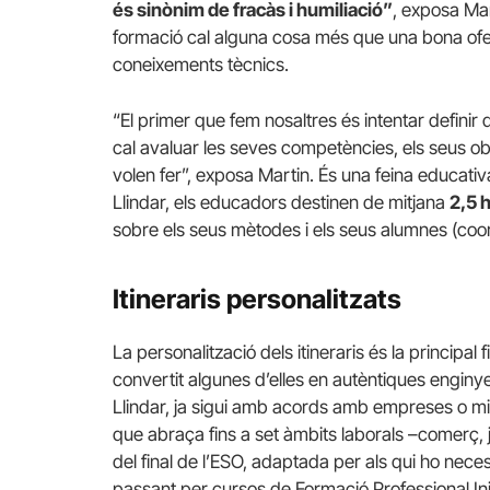
és sinònim de fracàs i humiliació”
, exposa Mar
formació cal alguna cosa més que una bona ofe
coneixements tècnics.
“El primer que fem nosaltres és intentar definir 
cal avaluar les seves competències, els seus ob
volen fer”, exposa Martin. És una feina educativ
Llindar, els educadors destinen de mitjana
2,5 
sobre els seus mètodes i els seus alumnes (coor
Itineraris personalitzats
La personalització dels itineraris és la principal
convertit algunes d’elles en autèntiques enginye
Llindar, ja sigui amb acords amb empreses o mi
que abraça fins a set àmbits laborals –comerç, 
del final de l’ESO, adaptada per als qui ho neces
passant per cursos de Formació Professional Inic