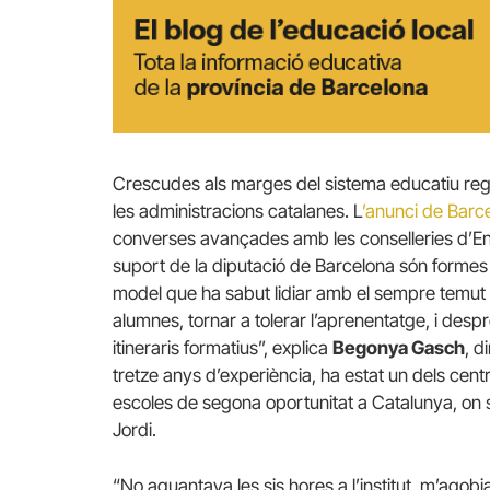
Crescudes als marges del sistema educatiu regla
les administracions catalanes. L
’anunci de Barc
converses avançades amb les conselleries d’Ensen
suport de la diputació de Barcelona són formes
model que ha sabut lidiar amb el sempre temut f
alumnes, tornar a tolerar l’aprenentatge, i despré
itineraris formatius”, explica
Begonya Gasch
, d
tretze anys d’experiència, ha estat un dels cent
escoles de segona oportunitat a Catalunya, on 
Jordi.
“No aguantava les sis hores a l’institut, m’agobia