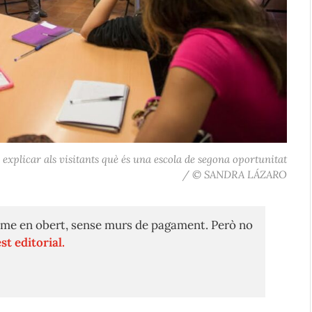
r explicar als visitants què és una escola de segona oportunitat
/ © SANDRA LÁZARO
me en obert, sense murs de pagament. Però no
st editorial.