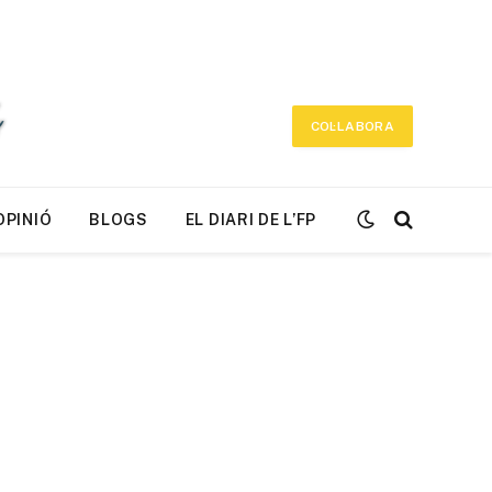
COL·LABORA
OPINIÓ
BLOGS
EL DIARI DE L’FP