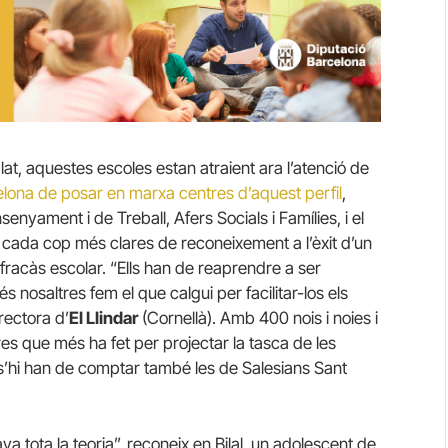
t, aquestes escoles estan atraient ara l’atenció de
elona de posar en marxa centres d’aquest perfil
,
yament i de Treball, Afers Socials i Famílies, i el
 cada cop més clares de reconeixement a l’èxit d’un
racàs escolar. “Ells han de reaprendre a ser
s nosaltres fem el que calgui per facilitar-los els
irectora d’
El Llindar
(Cornellà). Amb 400 nois i noies i
res que més ha fet per projectar la tasca de les
s’hi han de comptar també les de Salesians Sant
va tota la teoria”, reconeix en Bilal, un adolescent de