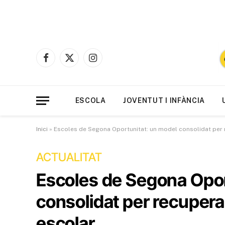
Facebook
X
Instagram
(Twitter)
ESCOLA
JOVENTUT I INFÀNCIA
Inici
»
Escoles de Segona Oportunitat: un model consolidat per r
ACTUALITAT
Escoles de Segona Opor
consolidat per recuperar
escolar