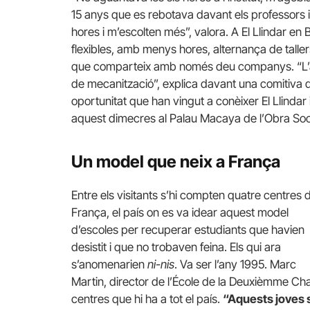
15 anys que es rebotava davant els professors i l
hores i m’escolten més”, valora. A El Llindar en
flexibles, amb menys hores, alternança de taller
que comparteix amb només deu companys. “L’an
de mecanització”, explica davant una comitiva 
oportunitat que han vingut a conèixer El Llindar
aquest dimecres al Palau Macaya de l’Obra Soc
Un model que neix a França
Entre els visitants s’hi compten quatre centres 
França, el país on es va idear aquest model
d’escoles per recuperar estudiants que havien
desistit i que no trobaven feina. Els qui ara
s’anomenarien
ni-nis
. Va ser l’any 1995. Marc
Martin, director de l’École de la Deuxièmme Cha
centres que hi ha a tot el país.
“Aquests joves s