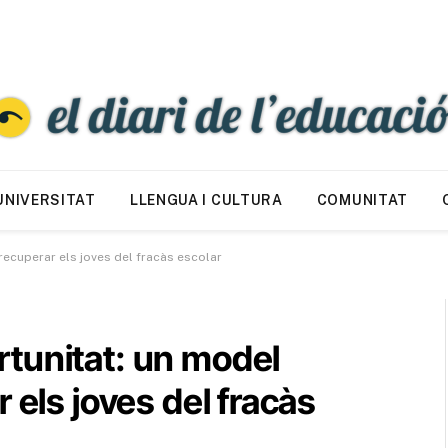
UNIVERSITAT
LLENGUA I CULTURA
COMUNITAT
ecuperar els joves del fracàs escolar
tunitat: un model
 els joves del fracàs