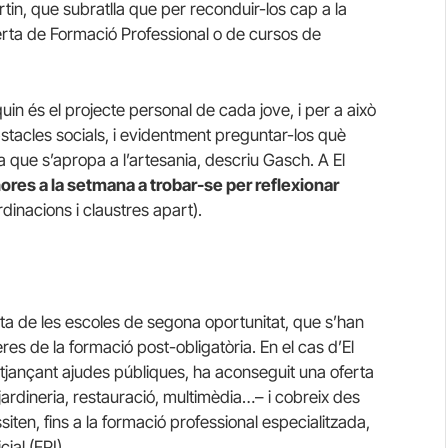
tin, que subratlla que per reconduir-los cap a la
rta de Formació Professional o de cursos de
quin és el projecte personal de cada jove, i per a això
stacles socials, i evidentment preguntar-los què
a que s’apropa a l’artesania, descriu Gasch. A El
hores a la setmana a trobar-se per reflexionar
dinacions i claustres apart).
 fita de les escoles de segona oportunitat, que s’han
res de la formació post-obligatòria. En el cas d’El
tjançant ajudes públiques, ha aconseguit una oferta
jardineria, restauració, multimèdia…– i cobreix des
siten, fins a la formació professional especialitzada,
ial (FPI).