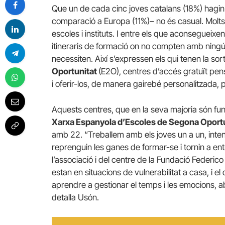
Que un de cada cinc joves catalans (18%) hagi
comparació a Europa (11%)– no és casual. Molts
escoles i instituts. I entre els que aconsegueixe
itineraris de formació on no compten amb ningú 
necessiten. Així s’expressen els qui tenen la so
Oportunitat
(E2O), centres d’accés gratuït pen
i oferir-los, de manera gairebé personalitzada,
Aquests centres, que en la seva majoria són fun
Xarxa
Espanyola d’Escoles de Segona Oportu
amb 22. “Treballem amb els joves un a un, inten
reprenguin les ganes de formar-se i tornin a en
l’associació i del centre de la Fundació Federi
estan en situacions de vulnerabilitat a casa, i el
aprendre a gestionar el temps i les emocions, a
detalla Usón.