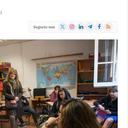
d
X
Instagram
LinkedIn
Telegram
Facebook
RSS
Segueix-nos
(Twitter)