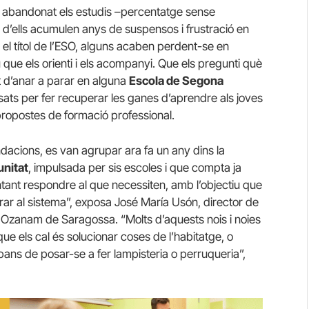
n abandonat els estudis –percentatge sense
 d’ells acumulen anys de suspensos i frustració en
n el títol de l’ESO, alguns acaben perdent-se en
que els orienti i els acompanyi. Que els pregunti què
rt d’anar a parar en alguna
Escola de Segona
sats per fer recuperar les ganes d’aprendre als joves
 propostes de formació professional.
dacions, es van agrupar ara fa un any dins la
nitat
, impulsada per sis escoles i que compta ja
tant respondre al que necessiten, amb l’objectiu que
trar al sistema”, exposa José María Usón, director de
co Ozanam de Saragossa. “Molts d’aquests nois i noies
 que els cal és solucionar coses de l’habitatge, o
bans de posar-se a fer lampisteria o perruqueria”,