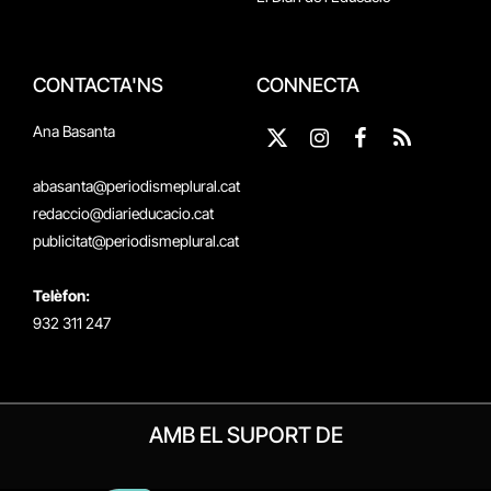
CONTACTA'NS
CONNECTA
Ana Basanta
X
Instagram
Facebook
RSS
(Twitter)
abasanta@periodismeplural.cat
redaccio@diarieducacio.cat
publicitat@periodismeplural.cat
Telèfon:
932 311 247
AMB EL SUPORT DE