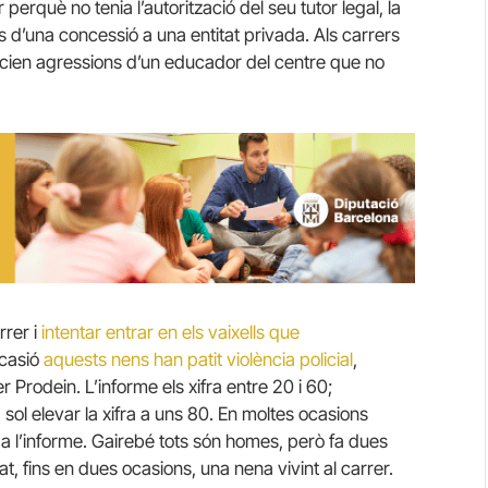
perquè no tenia l’autorització del seu tutor legal, la
és d’una concessió a una entitat privada. Als carrers
uncien agressions d’un educador del centre que no
rrer i
intentar entrar en els vaixells que
ocasió
aquests nens han patit violència policial
,
Prodein. L’informe els xifra entre 20 i 60;
 sol elevar la xifra a uns 80. En moltes ocasions
da l’informe. Gairebé tots són homes, però fa dues
 fins en dues ocasions, una nena vivint al carrer.