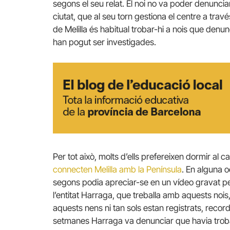
segons el seu relat. El noi no va poder denunciar 
ciutat, que al seu torn gestiona el centre a trav
de Melilla és habitual trobar-hi a nois que den
han pogut ser investigades.
Per tot això, molts d’ells prefereixen dormir al ca
connecten Melilla amb la Península
. En alguna 
segons podia apreciar-se en un vídeo gravat per 
l’entitat Harraga, que treballa amb aquests nois,
aquests nens ni tan sols estan registrats, recor
setmanes Harraga va denunciar que havia trobat,