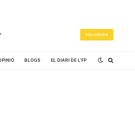
COL·LABORA
OPINIÓ
BLOGS
EL DIARI DE L’FP