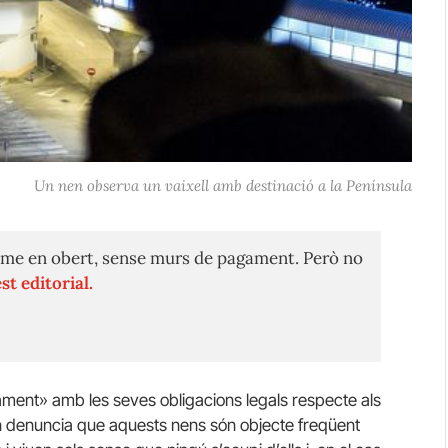
Un nen observa un vaixell amb destinació a la Península
me en obert, sense murs de pagament. Però no
st editorial.
ament» amb les seves obligacions legals respecte als
n denuncia que aquests nens són objecte freqüent