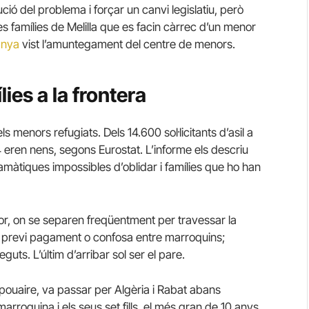
ció del problema i forçar un canvi legislatiu, però
les famílies de Melilla que es facin càrrec d’un menor
anya
vist l’amuntegament del centre de menors.
ies a la frontera
 menors refugiats. Dels 14.600 sol·licitants d’asil a
54 eren nens, segons Eurostat. L’informe els descriu
màtiques impossibles d’oblidar i famílies que ho han
dor, on se separen freqüentment per travessar la
, previ pagament o confosa entre marroquins;
ts. L’últim d’arribar sol ser el pare.
 pouaire, va passar per Algèria i Rabat abans
arroquina i els seus set fills, el més gran de 10 anys,