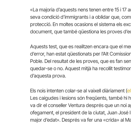
«La majoria d’aquests nens tenen entre 15 i 17 an
seva condició d’immigrants i a oblidar que, com
protecció. En moltes ocasions el sistema els ex
document, que també qüestiona les proves d’ed
Aquests test, que es realitzen encara que el me
d’error, han estat qüestionats per l’Alt Comissi
Poble. Del resultat de les proves, que es fan sen
quedar-se o no. Aquest mitjà ha recollit testimo
d’aquesta prova.
Els nois intenten colar-se al vaixell diàriament (
e
Les caigudes i lesions són freqüents, també hi h
va dir el conseller Ventura després que un noi a
ofegament, el president de la ciutat, Juan José 
major d’edat». Després va fer una «crida» al Ma