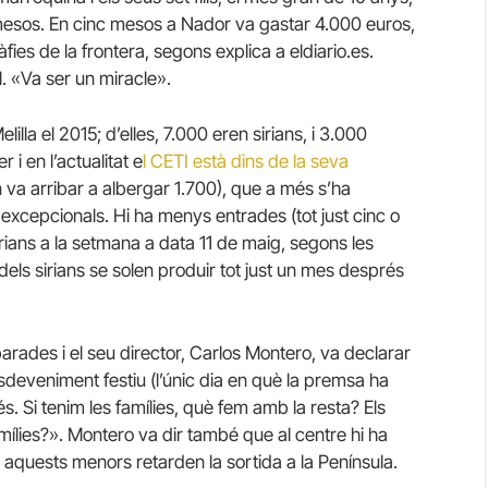
 mesos. En cinc mesos a Nador va gastar 4.000 euros,
fies de la frontera, segons explica a eldiario.es.
l. «Va ser un miracle».
la el 2015; d’elles, 7.000 eren sirians, i 3.000
i en l’actualitat e
l CETI està dins de la seva
n va arribar a albergar 1.700), que a més s’ha
s excepcionals. Hi ha menys entrades (tot just cinc o
sirians a la setmana a data 11 de maig, segons les
 dels sirians se solen produir tot just un mes després
parades i el seu director, Carlos Montero, va declarar
deveniment festiu (l’únic dia en què la premsa ha
és. Si tenim les famílies, què fem amb la resta? Els
ílies?». Montero va dir també que al centre hi ha
 aquests menors retarden la sortida a la Península.