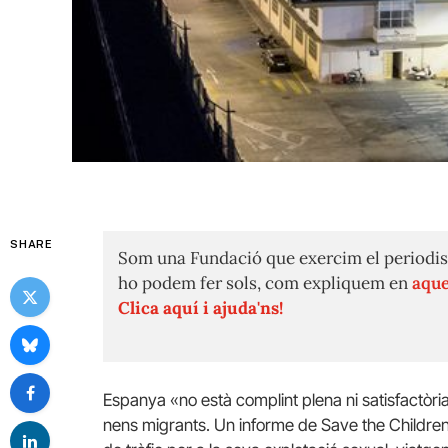
SHARE
Som una Fundació que exercim el periodis
ho podem fer sols, com expliquem en
aque
Clica aquí i ajuda'ns!
Espanya «no està complint plena ni satisfactòri
nens migrants. Un informe de Save the Childre