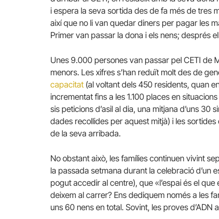
i espera la seva sortida des de fa més de tres
així que no li van quedar diners per pagar les mà
Primer van passar la dona i els nens; després el
Unes 9.000 persones van passar pel CETI de Melil
menors. Les xifres s’han reduït molt des de gener 
capacitat
(al voltant dels 450 residents, quan e
incrementat fins a les 1.100 places en situacion
sis peticions d’asil al dia, una mitjana d’uns 30 
dades recollides per aquest mitjà) i les sortides
de la seva arribada.
No obstant això, les famílies continuen vivint se
la passada setmana durant la celebració d’un es
pogut accedir al centre), que «l’espai és el que 
deixem al carrer? Ens dediquem només a les fam
uns 60 nens en total. Sovint, les proves d’ADN a