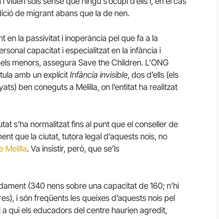
 i viuen sols sense que ningú s’ocupi d’ells i, en el cas
dició de migrant abans que la de nen.
 en la passivitat i inoperància pel que fa a la
ersonal capacitat i especialitzat en la infància i
els menors, assegura Save the Children. L’ONG
tula amb un explícit
Infància invisible
, dos d’ells (els
s) ben coneguts a Melilla, on l’entitat ha realitzat
at s’ha normalitzat fins al punt que el conseller de
nt que la ciutat, tutora legal d’aquests nois, no
e Melilla
. Va insistir, però, que se’ls
rdament (340 nens sobre una capacitat de 160; n’hi
res), i són freqüents les queixes d’aquests nois pel
i a qui els educadors del centre haurien agredit,