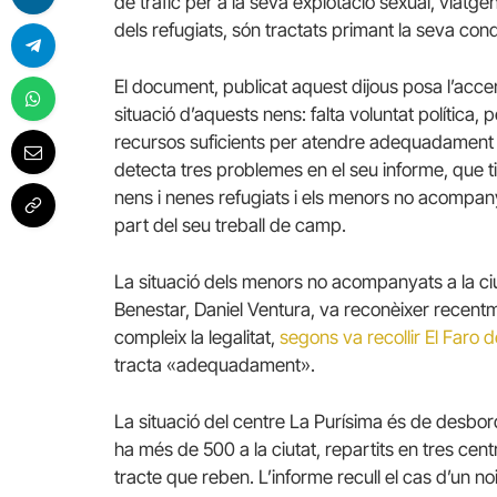
de tràfic per a la seva explotació sexual, viatgen
dels refugiats, són tractats primant la seva con
El document, publicat aquest dijous posa l’accent
situació d’aquests nens: falta voluntat política, p
recursos suficients per atendre adequadament 
detecta tres problemes en el seu informe, que ti
nens i nenes refugiats i els menors no acompanyat
part del seu treball de camp.
La situació dels menors no acompanyats a la ciut
Benestar, Daniel Ventura, va reconèixer recentme
compleix la legalitat,
segons va recollir El Faro d
tracta «adequadament».
La situació del centre La Purísima és de desbo
ha més de 500 a la ciutat, repartits en tres cent
tracte que reben. L’informe recull el cas d’un no