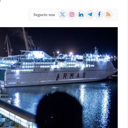
d
X
Instagram
LinkedIn
Telegram
Facebook
RSS
Segueix-nos
(Twitter)