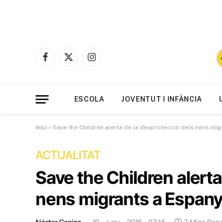
Facebook
X
Instagram
(Twitter)
ESCOLA
JOVENTUT I INFÀNCIA
Inici
»
Save the Children alerta de la desprotecció dels nens mi
ACTUALITAT
Save the Children alerta
nens migrants a Espan