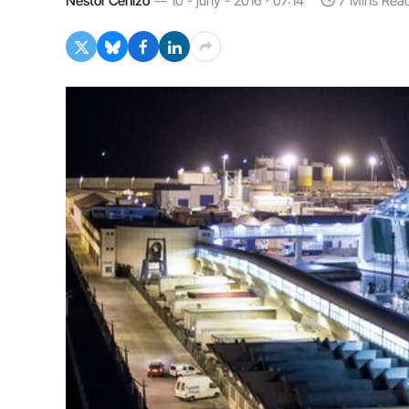
Néstor Cenizo
10 - juny - 2016 · 07:14
7 Mins Rea