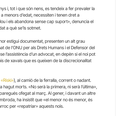
ys i, tot i que són nens, es tendeix a fer prevaler la
 a menors d’edat, necessiten i tenen dret a
clou i els abandona sense cap suport», denuncia el
at a què se’ls sotmet.
nor estigui documentat, presenten un alt grau
onat de l’ONU per als Drets Humans i el Defensor del
se l’assistència d’un advocat, en depèn si el noi pot
nis de xavals que es queixen de la discrecionalitat
l «Riski»
), al camió de la ferralla, corrent o nadant.
a hagut morts. «No serà la primera, ni serà l’última»,
paregués ofegat al març. Al gener, i davant un altre
Imbroda, ha insistit que «el menor no és menor, és
rroc per «repatriar» aquests nois.