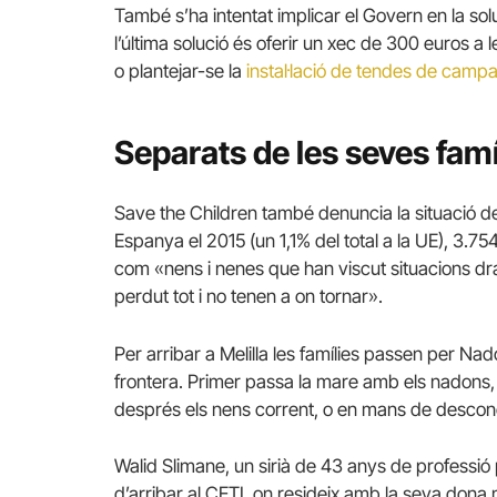
També s’ha intentat implicar el Govern en la solu
l’última solució és oferir un xec de 300 euros a 
o plantejar-se la
instal·lació de tendes de camp
Separats de les seves famíl
Save the Children també denuncia la situació dels
Espanya el 2015 (un 1,1% del total a la UE), 3.7
com «nens i nenes que han viscut situacions dra
perdut tot i no tenen a on tornar».
Per arribar a Melilla les famílies passen per Na
frontera. Primer passa la mare amb els nadons
després els nens corrent, o en mans de desconegu
Walid Slimane, un sirià de 43 anys de professió
d’arribar al CETI, on resideix amb la seva dona m