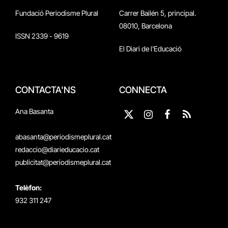
Fundació Periodisme Plural
Carrer Bailén 5, principal.
08010, Barcelona
ISSN 2339 - 9619
El Diari de l'Educació
CONTACTA'NS
CONNECTA
Ana Basanta
X
Instagram
Facebook
RSS
(Twitter)
abasanta@periodismeplural.cat
redaccio@diarieducacio.cat
publicitat@periodismeplural.cat
Telèfon:
932 311 247