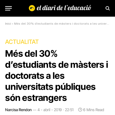
Inici
»
Més del 30% d’estudiants de màsters i doctorats a les universitats públiques són estrangers
ACTUALITAT
Més del 30%
d’estudiants de màsters i
doctorats a les
universitats públiques
són estrangers
Narcisa Rendon
4 - abril - 2019 · 22:51
6 Mins Read