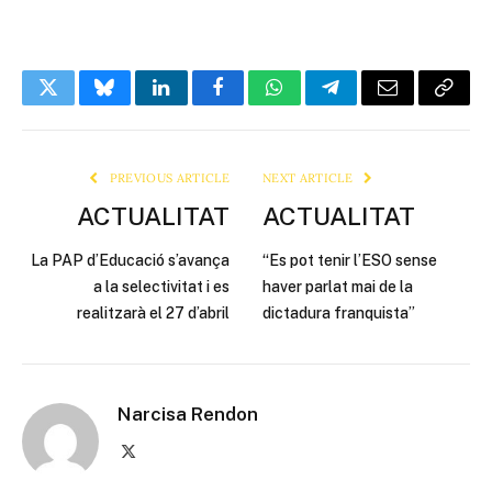
Twitter
Bluesky
LinkedIn
Facebook
WhatsApp
Telegram
Email
Copy
Link
PREVIOUS ARTICLE
NEXT ARTICLE
ACTUALITAT
ACTUALITAT
La PAP d’Educació s’avança
“Es pot tenir l’ESO sense
a la selectivitat i es
haver parlat mai de la
realitzarà el 27 d’abril
dictadura franquista”
Narcisa Rendon
X
(Twitter)