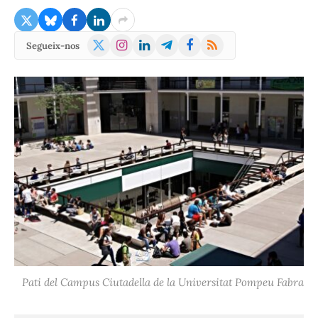
X
Instagram
LinkedIn
Telegram
Facebook
RSS
Segueix-nos
(Twitter)
Pati del Campus Ciutadella de la Universitat Pompeu Fabra