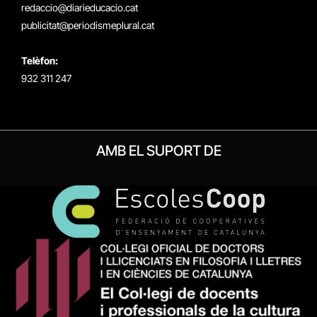
redaccio@diarieducacio.cat
publicitat@periodismeplural.cat
Telèfon:
932 311 247
AMB EL SUPORT DE