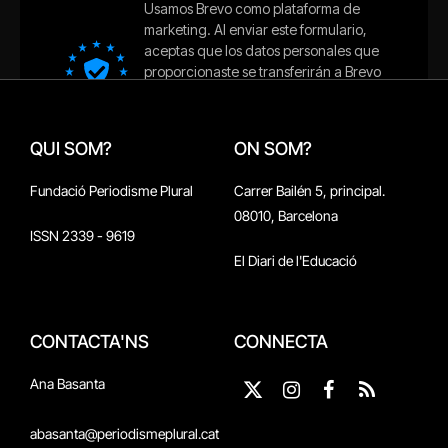
QUI SOM?
ON SOM?
Fundació Periodisme Plural
Carrer Bailén 5, principal.
08010, Barcelona
ISSN 2339 - 9619
El Diari de l'Educació
CONTACTA'NS
CONNECTA
Ana Basanta
X
Instagram
Facebook
RSS
(Twitter)
abasanta@periodismeplural.cat