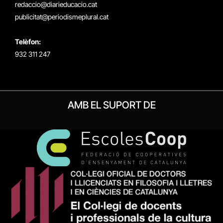
redaccio@diarieducacio.cat
publicitat@periodismeplural.cat
Telèfon:
932 311 247
AMB EL SUPORT DE