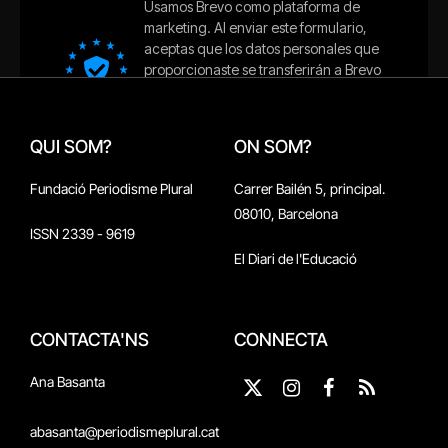
QUI SOM?
ON SOM?
Fundació Periodisme Plural
Carrer Bailén 5, principal.
08010, Barcelona
ISSN 2339 - 9619
El Diari de l'Educació
CONTACTA'NS
CONNECTA
Ana Basanta
X
Instagram
Facebook
RSS
(Twitter)
abasanta@periodismeplural.cat