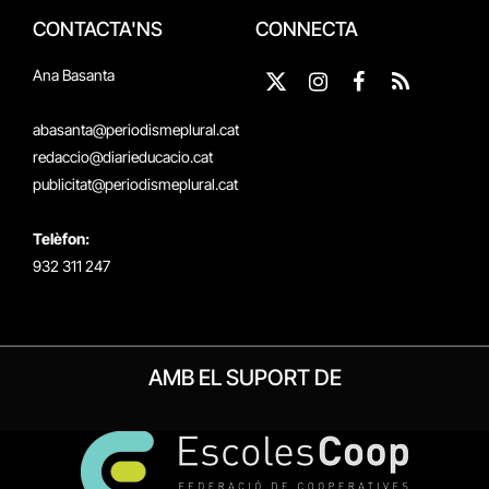
CONTACTA'NS
CONNECTA
Ana Basanta
X
Instagram
Facebook
RSS
(Twitter)
abasanta@periodismeplural.cat
redaccio@diarieducacio.cat
publicitat@periodismeplural.cat
Telèfon:
932 311 247
AMB EL SUPORT DE