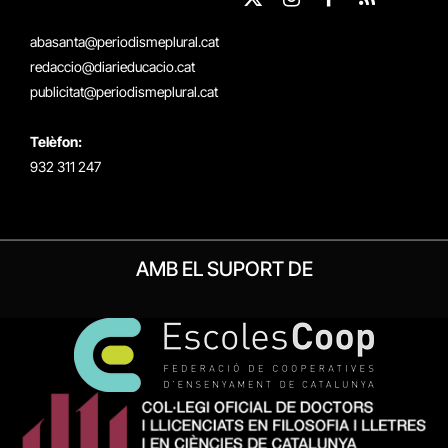
X
Instagram
Facebook
RSS
(Twitter)
abasanta@periodismeplural.cat
redaccio@diarieducacio.cat
publicitat@periodismeplural.cat
Telèfon:
932 311 247
AMB EL SUPORT DE