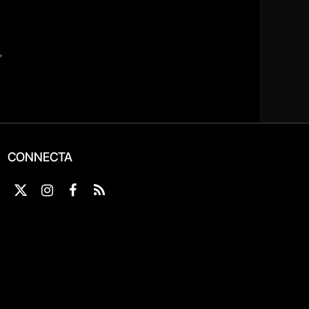
CONNECTA
X
Instagram
Facebook
RSS
(Twitter)