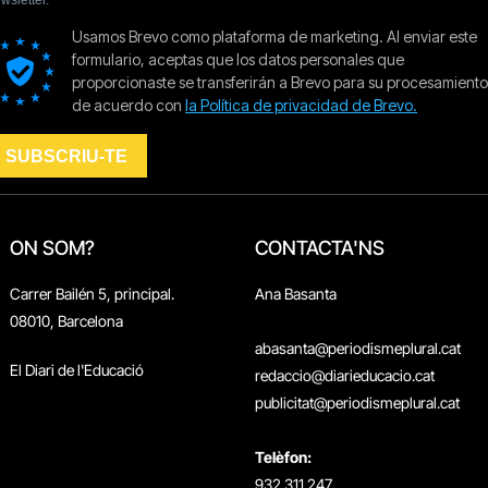
ON SOM?
CONTACTA'NS
Carrer Bailén 5, principal.
Ana Basanta
08010, Barcelona
abasanta@periodismeplural.cat
El Diari de l'Educació
redaccio@diarieducacio.cat
publicitat@periodismeplural.cat
Telèfon:
932 311 247