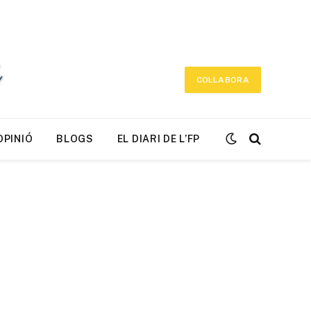
COL·LABORA
OPINIÓ
BLOGS
EL DIARI DE L’FP