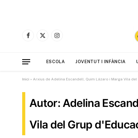
Facebook
X
Instagram
(Twitter)
ESCOLA
JOVENTUT I INFÀNCIA
Inici
»
Arxius de Adelina Escandell, Quim Lázaro i Marga Vila de
Autor: Adelina Escand
Vila del Grup d'Educa