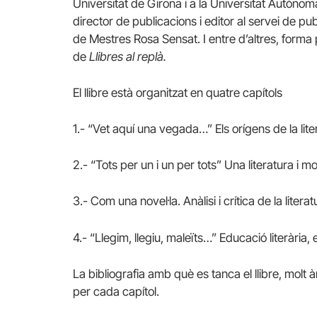
Universitat de Girona i a la Universitat Autòno
director de publicacions i editor al servei de pu
de Mestres Rosa Sensat. I entre d’altres, forma p
de
Llibres al replà.
El llibre està organitzat en quatre capítols
1.- “Vet aquí una vegada…” Els orígens de la litera
2.- “Tots per un i un per tots” Una literatura i m
3.- Com una novel·la. Anàlisi i crítica de la literatur
4.- “Llegim, llegiu, maleïts…” Educació literària, e
La bibliografia amb què es tanca el llibre, molt à
per cada capítol.