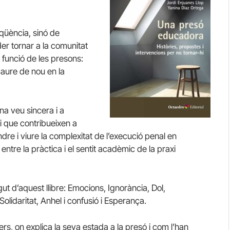
qüència, sinó de
er tornar a la comunitat
 funció de les presons:
caure de nou en la
na veu sincera i a
i que contribueixen a
re i viure la complexitat de l’execució penal en
entre la pràctica i el sentit acadèmic de la praxi
ngut d’aquest llibre: Emocions, Ignorància, Dol,
idaritat, Anhel i confusió i Esperança.
ers, on explica la seva estada a la presó i com l’han