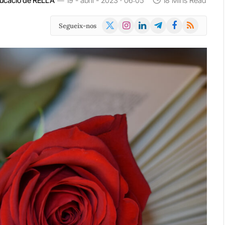
Educació de RELLA
19 - abril - 2023 · 06:05
18 Mins Read
X
Instagram
LinkedIn
Telegram
Facebook
RSS
Segueix-nos
(Twitter)