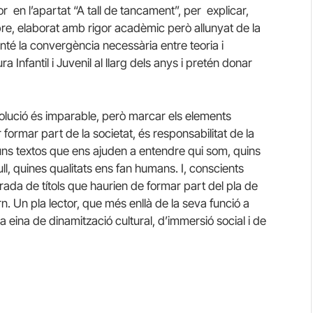
or en l’apartat “A tall de tancament”, per explicar,
ibre, elaborat amb rigor acadèmic però allunyat de la
onté la convergència necessària entre teoria i
ra Infantil i Juvenil al llarg dels anys i pretén donar
volució és imparable, però marcar els elements
formar part de la societat, és responsabilitat de la
uns textos que ens ajuden a entendre qui som, quins
, quines qualitats ens fan humans. I, conscients
urada de títols que haurien de formar part del pla de
orn. Un pla lector, que més enllà de la seva funció a
 eina de dinamització cultural, d’immersió social i de