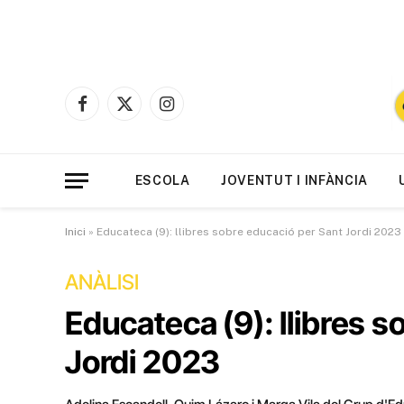
Facebook
X
Instagram
(Twitter)
ESCOLA
JOVENTUT I INFÀNCIA
Inici
»
Educateca (9): llibres sobre educació per Sant Jordi 2023
ANÀLISI
Educateca (9): llibres 
Jordi 2023