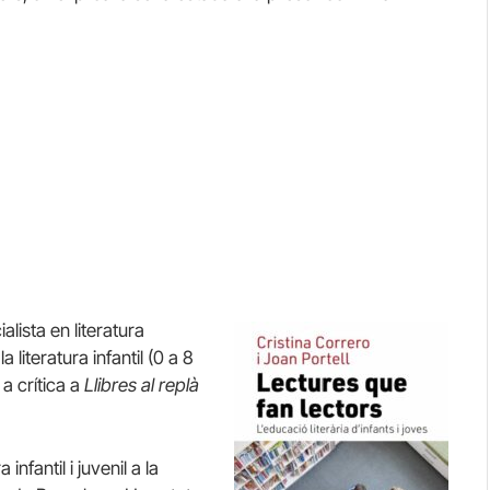
lista en literatura
a literatura infantil (0 a 8
m a crítica a
Llibres al replà
nfantil i juvenil a la