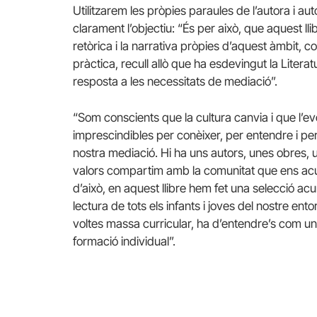
Utilitzarem les pròpies paraules de l’autora i aut
clarament l’objectiu: “És per això, que aquest ll
retòrica i la narrativa pròpies d’aquest àmbit, c
pràctica, recull allò que ha esdevingut la Literatu
resposta a les necessitats de mediació”.
“Som conscients que la cultura canvia i que l’e
imprescindibles per conèixer, per entendre i per 
nostra mediació. Hi ha uns autors, unes obres, 
valors compartim amb la comunitat que ens acull
d’això, en aquest llibre hem fet una selecció ac
lectura de tots els infants i joves del nostre ent
voltes massa curricular, ha d’entendre’s com una
formació individual”.