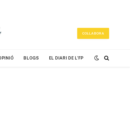
COL·LABORA
OPINIÓ
BLOGS
EL DIARI DE L’FP