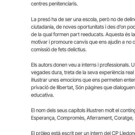
centres penitenciaris.
La presó ha de ser una escola, però no de delin
ciutadania, de noves oportunitats i des d’on pod
de la qual formen part reeducats. Aquesta és la
motivar i promoure canvis que ens ajudin a no 
comissió de fets delictius.
Els autors donen veu a interns i professionals. U
vegades dura, treta de la seva experiència real 
il·lustrar unes emocions que ens permeten entend
privació de llibertat, Són pàgines que dialoguen 
educativa.
El nom dels seus capítols il·lustren molt el conti
Esperança, Compromès, Aferrament, Coratge, Sol
El pròleg està escrit per un intern del CP Lledon