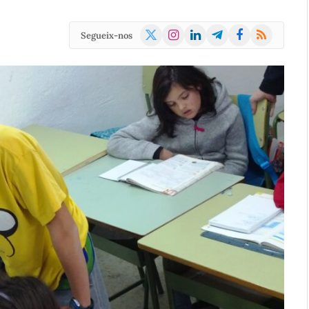
X
Instagram
LinkedIn
Telegram
Facebook
RSS
Segueix-nos
(Twitter)