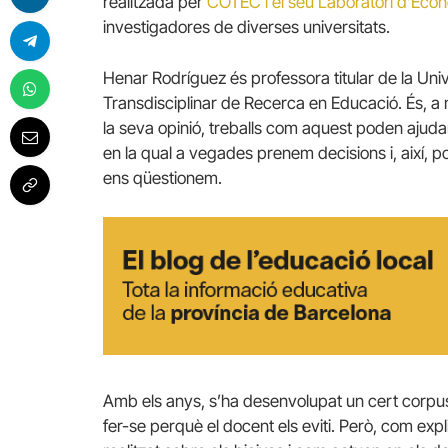
realitzada per
COTEC i el seu Laboratori d’Ec
investigadores de diverses universitats.
Henar Rodríguez és professora titular de la Unive
Transdisciplinar de Recerca en Educació. És, a 
la seva opinió, treballs com aquest poden ajuda
en la qual a vegades prenem decisions i, així, p
ens qüestionem.
Amb els anys, s’ha desenvolupat un cert corpus r
fer-se perquè el docent els eviti. Però, com ex