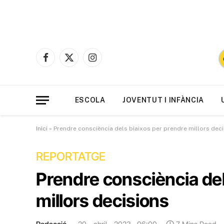
Facebook
X
Instagram
(Twitter)
ESCOLA
JOVENTUT I INFÀNCIA
Inici
»
Prendre consciència dels biaixos per prendre millors dec
REPORTATGE
Prendre consciència del
millors decisions