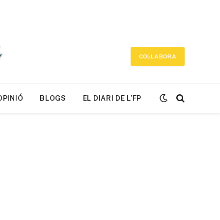
COL·LABORA
OPINIÓ
BLOGS
EL DIARI DE L’FP