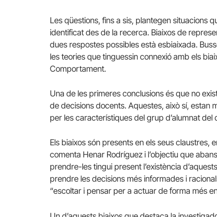
Les qüestions, fins a sis, plantegen situacions q
identificat des de la recerca. Biaixos de represe
dues respostes possibles està esbiaixada. Bussej
les teories que tinguessin connexió amb els biaix
Comportament.
Una de les primeres conclusions és que no existe
de decisions docents. Aquestes, això sí, estan m
per les característiques del grup d’alumnat del q
Els biaixos són presents en els seus claustres
comenta Henar Rodríguez i l’objectiu que abans
prendre-les tingui present l’existència d’aquests
prendre les decisions més informades i racionals
“escoltar i pensar per a actuar de forma més en
Un d’aquests biaixos que destaca la investigado