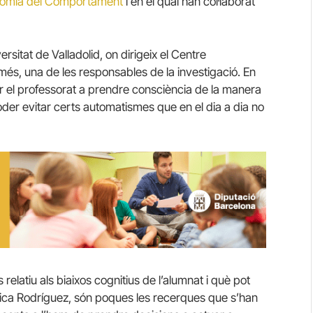
onomia del Comportament
i en el qual han col·laborat
rsitat de Valladolid, on dirigeix el Centre
més, una de les responsables de la investigació. En
r el professorat a prendre consciència de la manera
oder evitar certs automatismes que en el dia a dia no
elatiu als biaixos cognitius de l’alumnat i què pot
plica Rodríguez, són poques les recerques que s’han