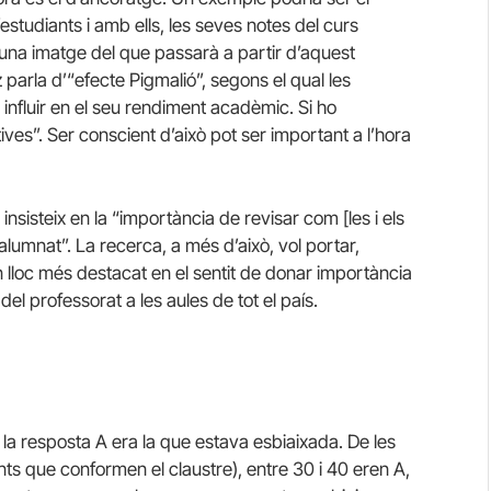
studiants i amb ells, les seves notes del curs
 una imatge del que passarà a partir d’aquest
arla d’“efecte Pigmalió”, segons el qual les
nfluir en el seu rendiment acadèmic. Si ho
ives”. Ser conscient d’això pot ser important a l’hora
sisteix en la “importància de revisar com [les i els
lumnat”. La recerca, a més d’això, vol portar,
n lloc més destacat en el sentit de donar importància
del professorat a les aules de tot el país.
 la resposta A era la que estava esbiaixada. De les
ents que conformen el claustre), entre 30 i 40 eren A,