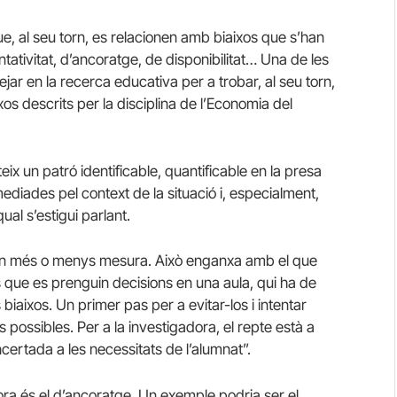
ue, al seu torn, es relacionen amb biaixos que s’han
ntativitat, d’ancoratge, de disponibilitat… Una de les
ar en la recerca educativa per a trobar, al seu torn,
os descrits per la disciplina de l’Economia del
ix un patró identificable, quantificable en la presa
ediades pel context de la situació i, especialment,
ual s’estigui parlant.
, en més o menys mesura. Això enganxa amb el que
 que es prenguin decisions en una aula, qui ha de
 biaixos. Un primer pas per a evitar-los i intentar
 possibles. Per a la investigadora, el repte està a
certada a les necessitats de l’alumnat”.
ra és el d’ancoratge. Un exemple podria ser el