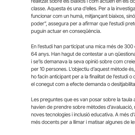
realitzat sobre els biaixos i com actuen en els 
classe. Aquesta és una d’elles. Per a la investiga
funcionar com un humà, mitjançant biaixos, sin
poder”, assegura per a afirmar que l’estudi preté
puguin actuar en conseqüència.
En l’estudi han participat una mica més de 300 d
64 anys. Han hagut de contestar a un qüestionari
i se’ls demanava la seva opinió sobre com creie
per 10 persones. L’objectiu d’aquest mètode és,
ho facin anticipant per a la finalitat de l’estud
el conegut com a efecte demanda o desitjabilitat
Les preguntes que es van posar sobre la taula a
havien de prendre sobre mètodes d’avaluació, m
noves tecnologies i inclusió educativa. A més d
més docents per a llimar i matisar algunes de le