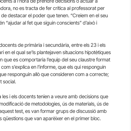
docents a l’hora de prendre decisions o actuar a
dora, no es tracta de fer crítica al professorat per
ó de destacar el poder que tenen. “Creiem en el seu
n “ajudar al fet que siguin conscients” d’això i
ocents de primària i secundària, entre els 23 i els
 en el qual se’ls plantejaven situacions hipotètiques
n que es comportaria l’equip del seu claustre format
 com s’explica en l’informe, que els qui responguin
i o que responguin allò que consideren com a correcte;
 social.
 les i els docents tenien a veure amb decisions que
odificació de metodologies, ús de materials, ús de
’aquest test, es van formar grups de discussió amb
s qüestions que van aparèixer en el primer bloc.