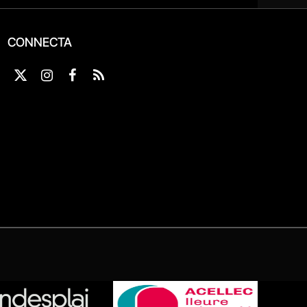
CONNECTA
X
Instagram
Facebook
RSS
(Twitter)