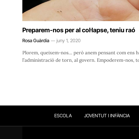
Preparem-nos per al col·lapse, teniu raó
Rosa Guàrdia
juny 1, 2020
Plorem, queixem-nos… però anem pensant com ens ho f
l’administració de torn, al govern. Empoderem-nos, t
ESCOLA
JOVENTUT I INFÀNCIA