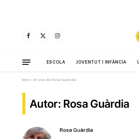
Facebook
X
Instagram
(Twitter)
ESCOLA
JOVENTUT I INFÀNCIA
Inici
»
Arxius de Rosa Guàrdia
Autor: Rosa Guàrdia
Rosa Guàrdia