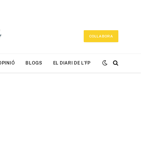
COL·LABORA
OPINIÓ
BLOGS
EL DIARI DE L’FP