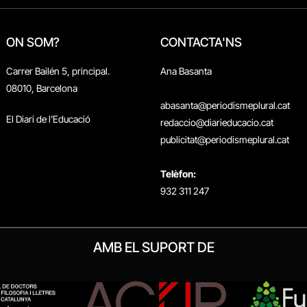
ON SOM?
CONTACTA'NS
Carrer Bailén 5, principal.
Ana Basanta
08010, Barcelona
abasanta@periodismeplural.cat
El Diari de l'Educació
redaccio@diarieducacio.cat
publicitat@periodismeplural.cat
Telèfon:
932 311 247
AMB EL SUPORT DE