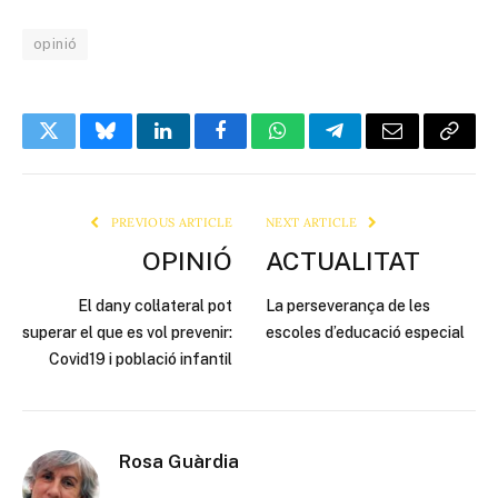
opinió
Twitter
Bluesky
LinkedIn
Facebook
WhatsApp
Telegram
Email
Copy
Link
PREVIOUS ARTICLE
NEXT ARTICLE
OPINIÓ
ACTUALITAT
El dany col·lateral pot
La perseverança de les
superar el que es vol prevenir:
escoles d’educació especial
Covid19 i població infantil
Rosa Guàrdia