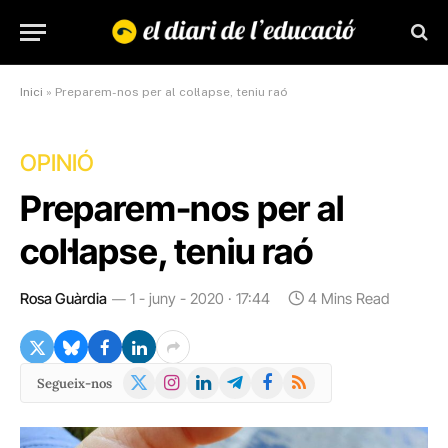
Inici
»
Preparem-nos per al col·lapse, teniu raó
OPINIÓ
Preparem-nos per al
col·lapse, teniu raó
Rosa Guàrdia
1 - juny - 2020 · 17:44
4 Mins Read
X
Instagram
LinkedIn
Telegram
Facebook
RSS
Segueix-nos
(Twitter)