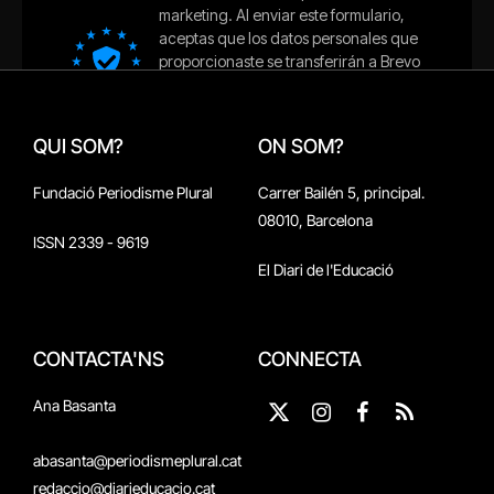
QUI SOM?
ON SOM?
Fundació Periodisme Plural
Carrer Bailén 5, principal.
08010, Barcelona
ISSN 2339 - 9619
El Diari de l'Educació
CONTACTA'NS
CONNECTA
Ana Basanta
X
Instagram
Facebook
RSS
(Twitter)
abasanta@periodismeplural.cat
redaccio@diarieducacio.cat