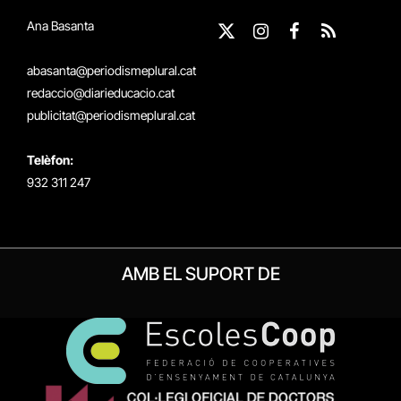
Ana Basanta
X
Instagram
Facebook
RSS
(Twitter)
abasanta@periodismeplural.cat
redaccio@diarieducacio.cat
publicitat@periodismeplural.cat
Telèfon:
932 311 247
AMB EL SUPORT DE