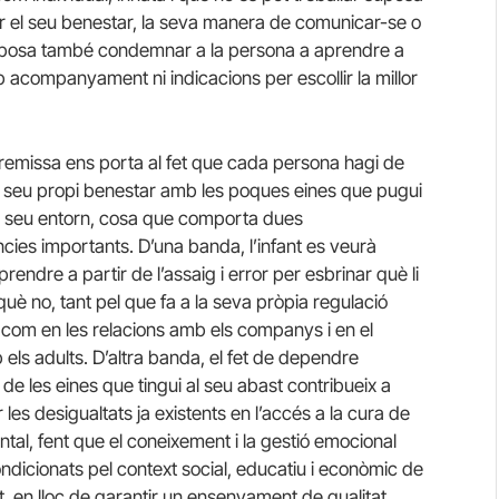
ar el seu benestar, la seva manera de comunicar-se o
 Suposa també condemnar a la persona a aprendre a
companyament ni indicacions per escollir la millor
emissa ens porta al fet que cada persona hagi de
el seu propi benestar amb les poques eines que pugui
l seu entorn, cosa que comporta dues
ies importants. D’una banda, l’infant es veurà
prendre a partir de l’assaig i error per esbrinar què li
 què no, tant pel que fa a la seva pròpia regulació
com en les relacions amb els companys i en el
 els adults. D’altra banda, el fet de dependre
de les eines que tingui al seu abast contribueix a
les desigualtats ja existents en l’accés a la cura de
ental, fent que el coneixement i la gestió emocional
ondicionats pel context social, educatiu i econòmic de
t, en lloc de garantir un ensenyament de qualitat