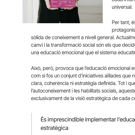
universal.
Per tant, 
protagonis
sòlida de coneixement a nivell general. Actu
canvi i la transformació social són els que deci
una educació emocional que el sistema educati
Això, però, provoca que l’educació emocional 
com si fos un conjunt d’iniciatives aïllades que
clara, coherència ni estratègia definida. Tot i
l’autoconeixement i les habilitats socials, aque
exclusivament de la visió estratègica de cada 
És imprescindible implementar l’educa
estratègica