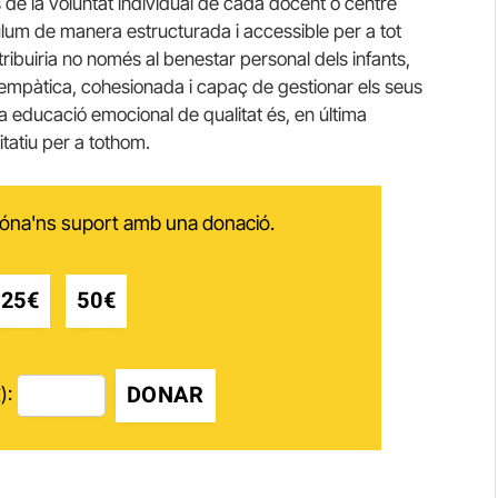
e la voluntat individual de cada docent o centre
ulum de manera estructurada i accessible per a tot
ribuiria no només al benestar personal dels infants,
 empàtica, cohesionada i capaç de gestionar els seus
 educació emocional de qualitat és, en última
itatiu per a tothom.
 dóna'ns suport amb una donació.
25€
50€
DONAR
):