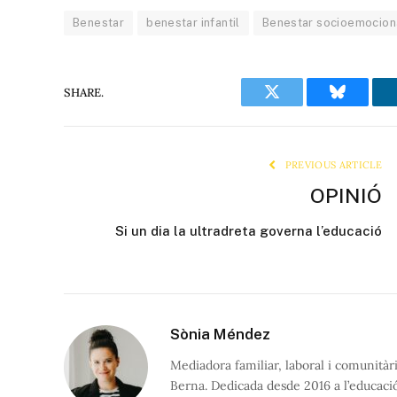
Benestar
benestar infantil
Benestar socioemocion
SHARE.
Twitter
Bluesky
PREVIOUS ARTICLE
OPINIÓ
Si un dia la ultradreta governa l’educació
Sònia Méndez
Mediadora familiar, laboral i comunitàr
Berna. Dedicada desde 2016 a l’educaci