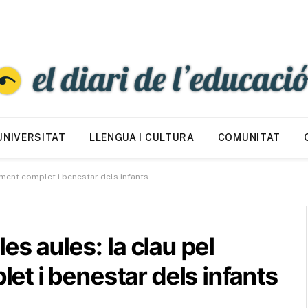
UNIVERSITAT
LLENGUA I CULTURA
COMUNITAT
ament complet i benestar dels infants
es aules: la clau pel
t i benestar dels infants