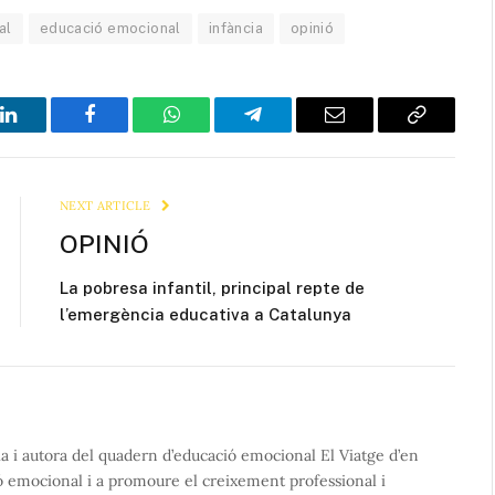
al
educació emocional
infància
opinió
LinkedIn
Facebook
WhatsApp
Telegram
Email
Copy
Link
NEXT ARTICLE
OPINIÓ
La pobresa infantil, principal repte de
l’emergència educativa a Catalunya
ia i autora del quadern d’educació emocional El Viatge d’en
ó emocional i a promoure el creixement professional i