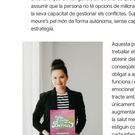
assumir que la persona no té opcions de millor
la seva capacitat de gestionar els conflictes.
moure’s pel món de forma autònoma, sense cap a
estratègia.
Aquesta pr
treballar 
obtenir de
conseqüènc
obligat a a
funciona i
emocional 
tracte amb
únicament 
augmentar 
la salut m
estiguin c
cada infan