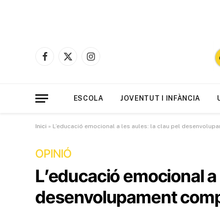
Facebook
X
Instagram
(Twitter)
ESCOLA
JOVENTUT I INFÀNCIA
Inici
»
L’educació emocional a les aules: la clau pel desenvolup
OPINIÓ
L’educació emocional a l
desenvolupament comple