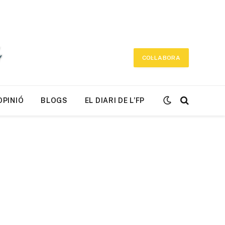
COL·LABORA
OPINIÓ
BLOGS
EL DIARI DE L’FP