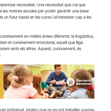
periosa necessitat. Una necessitat que cal que
a les nostres escoles per poder garantir una base
s un futur basat en les cures i el benestar cap a les
oneixement en moltes àrees diferents: la lingüística,
eten el coneixement emocional, aquell que lliga
cionem amb els altres. Aquest, curiosament, és
.
om individual, innata i que no es pot treballar suposa