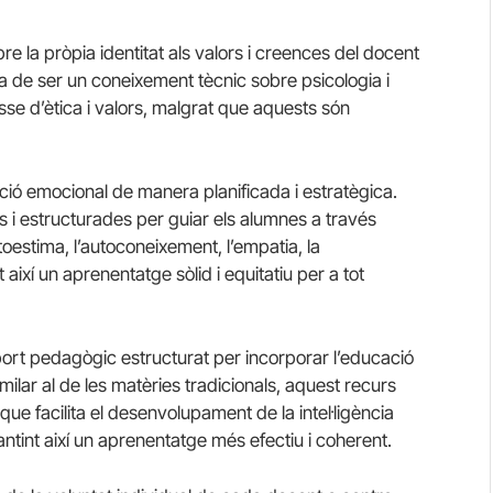
obre la pròpia identitat als valors i creences del docent
ia de ser un coneixement tècnic sobre psicologia i
e d’ètica i valors, malgrat que aquests són
ció emocional de manera planificada i estratègica.
s i estructurades per guiar els alumnes a través
toestima, l’autoconeixement, l’empatia, la
així un aprenentatge sòlid i equitatiu per a tot
ort pedagògic estructurat per incorporar l’educació
ilar al de les matèries tradicionals, aquest recurs
e facilita el desenvolupament de la intel·ligència
antint així un aprenentatge més efectiu i coherent.