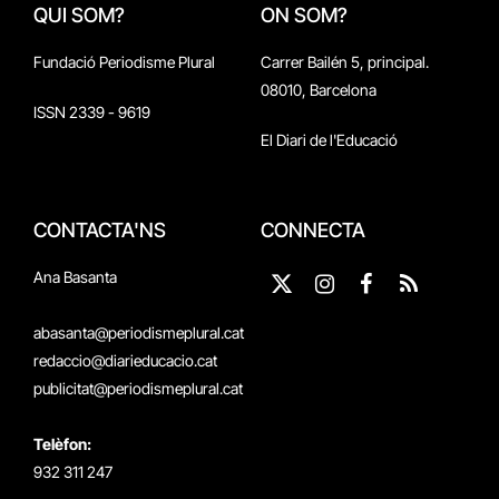
QUI SOM?
ON SOM?
Fundació Periodisme Plural
Carrer Bailén 5, principal.
08010, Barcelona
ISSN 2339 - 9619
El Diari de l'Educació
CONTACTA'NS
CONNECTA
Ana Basanta
X
Instagram
Facebook
RSS
(Twitter)
abasanta@periodismeplural.cat
redaccio@diarieducacio.cat
publicitat@periodismeplural.cat
Telèfon:
932 311 247