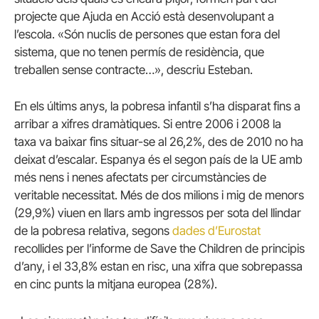
projecte que Ajuda en Acció està desenvolupant a
l’escola. «Són nuclis de persones que estan fora del
sistema, que no tenen permís de residència, que
treballen sense contracte…», descriu Esteban.
En els últims anys, la pobresa infantil s’ha disparat fins a
arribar a xifres dramàtiques. Si entre 2006 i 2008 la
taxa va baixar fins situar-se al 26,2%, des de 2010 no ha
deixat d’escalar. Espanya és el segon país de la UE amb
més nens i nenes afectats per circumstàncies de
veritable necessitat. Més de dos milions i mig de menors
(29,9%) viuen en llars amb ingressos per sota del llindar
de la pobresa relativa, segons
dades d’Eurostat
recollides per l’informe de Save the Children de principis
d’any, i el 33,8% estan en risc, una xifra que sobrepassa
en cinc punts la mitjana europea (28%).