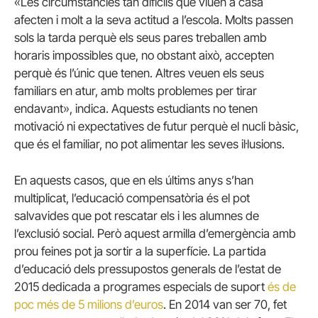
«Les circumstàncies tan difícils que viuen a casa
afecten i molt a la seva actitud a l’escola. Molts passen
sols la tarda perquè els seus pares treballen amb
horaris impossibles que, no obstant això, accepten
perquè és l’únic que tenen. Altres veuen els seus
familiars en atur, amb molts problemes per tirar
endavant», indica. Aquests estudiants no tenen
motivació ni expectatives de futur perquè el nucli bàsic,
que és el familiar, no pot alimentar les seves il·lusions.
En aquests casos, que en els últims anys s’han
multiplicat, l’educació compensatòria és el pot
salvavides que pot rescatar els i les alumnes de
l’exclusió social. Però aquest armilla d’emergència amb
prou feines pot ja sortir a la superfície. La partida
d’educació dels pressupostos generals de l’estat de
2015 dedicada a programes especials de suport
és de
poc més de 5 milions d’euros
. En 2014 van ser 70, fet