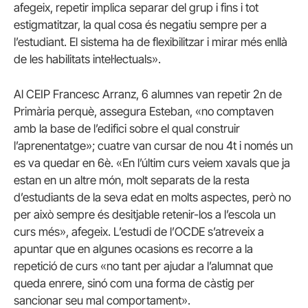
afegeix, repetir implica separar del grup i fins i tot
estigmatitzar, la qual cosa és negatiu sempre per a
l’estudiant. El sistema ha de flexibilitzar i mirar més enllà
de les habilitats intel·lectuals».
Al CEIP Francesc Arranz, 6 alumnes van repetir 2n de
Primària perquè, assegura Esteban, «no comptaven
amb la base de l’edifici sobre el qual construir
l’aprenentatge»; cuatre van cursar de nou 4t i només un
es va quedar en 6è. «En l’últim curs veiem xavals que ja
estan en un altre món, molt separats de la resta
d’estudiants de la seva edat en molts aspectes, però no
per això sempre és desitjable retenir-los a l’escola un
curs més», afegeix. L’estudi de l’OCDE s’atreveix a
apuntar que en algunes ocasions es recorre a la
repetició de curs «no tant per ajudar a l’alumnat que
queda enrere, sinó com una forma de càstig per
sancionar seu mal comportament».