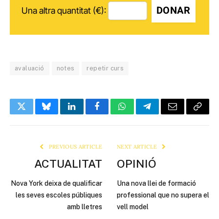
DONAR
Una altra quantitat (€):
avaluació
notes
repetir curs
Twitter
Bluesky
LinkedIn
Facebook
WhatsApp
Telegram
Email
Copy
Link
PREVIOUS ARTICLE
NEXT ARTICLE
ACTUALITAT
OPINIÓ
Nova York deixa de qualificar
Una nova llei de formació
les seves escoles públiques
professional que no supera el
amb lletres
vell model