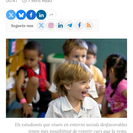
00:41
7 Mins Read
X
Instagram
LinkedIn
Telegram
Facebook
RSS
Segueix-nos
(Twitter)
Els estudiants que viuen en entorns socials desfavorables
tenen més possibilitat de repetir curs que la resta.