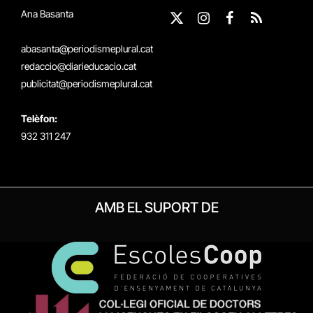
Ana Basanta
X
Instagram
Facebook
RSS
(Twitter)
abasanta@periodismeplural.cat
redaccio@diarieducacio.cat
publicitat@periodismeplural.cat
Telèfon:
932 311 247
AMB EL SUPORT DE