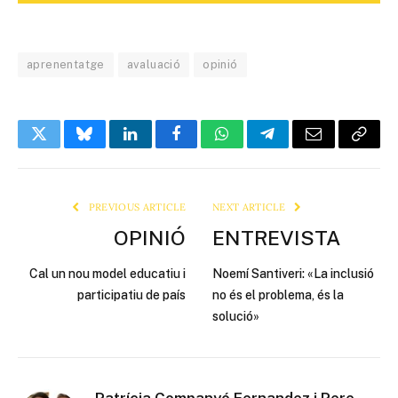
aprenentatge
avaluació
opinió
Twitter
Bluesky
LinkedIn
Facebook
WhatsApp
Telegram
Email
Copy
Link
PREVIOUS ARTICLE
NEXT ARTICLE
OPINIÓ
ENTREVISTA
Cal un nou model educatiu i
Noemí Santiveri: «La inclusió
participatiu de país
no és el problema, és la
solució»