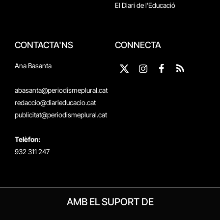
El Diari de l'Educació
CONTACTA'NS
CONNECTA
Ana Basanta
X
Instagram
Facebook
RSS
(Twitter)
abasanta@periodismeplural.cat
redaccio@diarieducacio.cat
publicitat@periodismeplural.cat
Telèfon:
932 311 247
AMB EL SUPORT DE