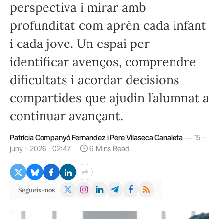
perspectiva i mirar amb
profunditat com aprèn cada infant
i cada jove. Un espai per
identificar avenços, comprendre
dificultats i acordar decisions
compartides que ajudin l’alumnat a
continuar avançant.
Patrícia Companyó Fernandez i Pere Vilaseca Canaleta
15 -
juny - 2026 · 02:47
6 Mins Read
X
Instagram
LinkedIn
Telegram
Facebook
RSS
Segueix-nos
(Twitter)