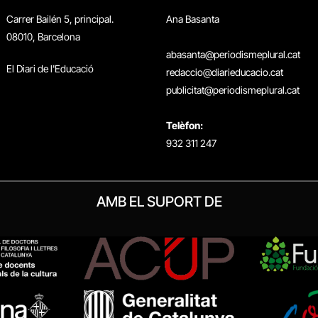
Carrer Bailén 5, principal.
Ana Basanta
08010, Barcelona
abasanta@periodismeplural.cat
El Diari de l'Educació
redaccio@diarieducacio.cat
publicitat@periodismeplural.cat
Telèfon:
932 311 247
AMB EL SUPORT DE