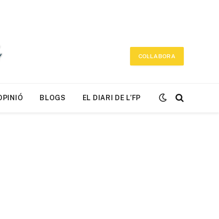
COL·LABORA
OPINIÓ
BLOGS
EL DIARI DE L’FP