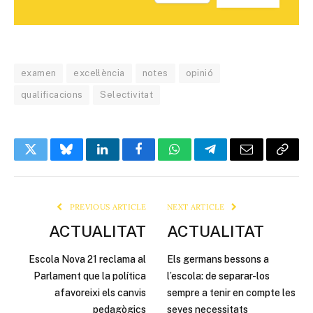
examen
excel·lència
notes
opinió
qualificacions
Selectivitat
Twitter
Bluesky
LinkedIn
Facebook
WhatsApp
Telegram
Email
Copy
Link
PREVIOUS ARTICLE
NEXT ARTICLE
ACTUALITAT
ACTUALITAT
Escola Nova 21 reclama al
Els germans bessons a
Parlament que la política
l’escola: de separar-los
afavoreixi els canvis
sempre a tenir en compte les
pedagògics
seves necessitats