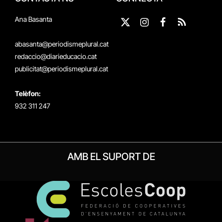
Ana Basanta
X
Instagram
Facebook
RSS
(Twitter)
abasanta@periodismeplural.cat
redaccio@diarieducacio.cat
publicitat@periodismeplural.cat
Telèfon:
932 311 247
AMB EL SUPORT DE