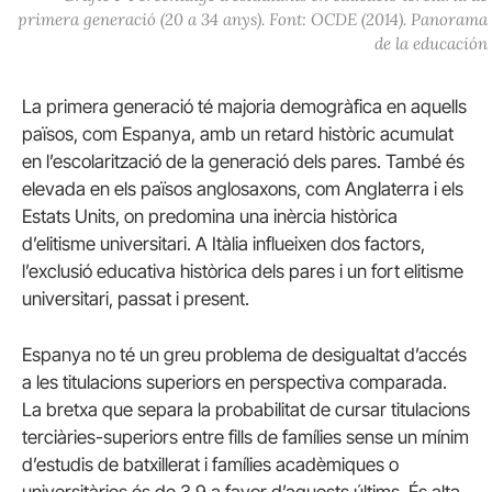
primera generació (20 a 34 anys). Font:
OCDE
(2014). Panorama
de la educación
La primera generació té majoria demogràfica en aquells
països, com Espanya, amb un retard històric acumulat
en l’escolarització de la generació dels pares. També és
elevada en els països anglosaxons, com Anglaterra i els
Estats Units, on predomina una inèrcia històrica
d’elitisme universitari. A Itàlia influeixen dos factors,
l’exclusió educativa històrica dels pares i un fort elitisme
universitari, passat i present.
Espanya no té un greu problema de desigualtat d’accés
a les titulacions superiors en perspectiva comparada.
La bretxa que separa la probabilitat de cursar titulacions
terciàries-superiors entre fills de famílies sense un mínim
d’estudis de batxillerat i famílies acadèmiques o
universitàries és de 3,9 a favor d’aquests últims. És alta,