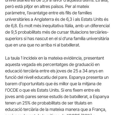
però està pitjor en altres països. Per al mateix
paràmetre, l’avantatge entre els fills de famílies
universitàries a Anglaterra és de 6,3 i als Estats Units és
de 6,8. És molt més inequitativa Itàlia, amb un diferencial
de 9,5 probabilitats més de cursar titulacions terciàries-
superiors si has nascut en el sí d’una família universitària
que en una que no arriba ni al batxillerat.
La taula 1 incideix en la mateixa evidència, presentant
aquesta vegada els percentatges de graduació en
educació terciària entre els joves de 25 a 34 anys en
funció del nivell educatiu del pare. Espanya presenta un
barem d’oportunitats que és millor que la mitjana de
l’OCDE o que els Estats Units. Si ens fixem entre els
joves amb pares sense estudis de batxillerat, a Espanya
tenen un 25% de probabilitats de ser titulats en
educació terciària de la mateixa manera que a França,