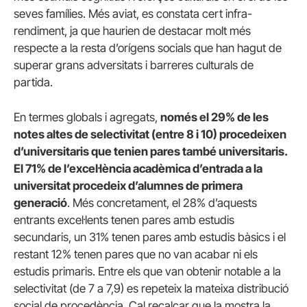
seves famílies. Més aviat, es constata cert infra-
rendiment, ja que haurien de destacar molt més
respecte a la resta d’orígens socials que han hagut de
superar grans adversitats i barreres culturals de
partida.
En termes globals i agregats,
només el 29% de les
notes altes de selectivitat (entre 8 i 10) procedeixen
d’universitaris que tenien pares també universitaris.
El 71% de l’excel·lència acadèmica d’entrada a la
universitat procedeix d’alumnes de primera
generació
. Més concretament, el 28% d’aquests
entrants excel·lents tenen pares amb estudis
secundaris, un 31% tenen pares amb estudis bàsics i el
restant 12% tenen pares que no van acabar ni els
estudis primaris. Entre els que van obtenir notable a la
selectivitat (de 7 a 7,9) es repeteix la mateixa distribució
social de procedència. Cal recalcar que la mostra la