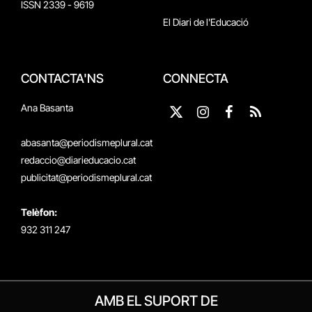
ISSN 2339 - 9619
El Diari de l'Educació
CONTACTA'NS
CONNECTA
Ana Basanta
X
Instagram
Facebook
RSS
(Twitter)
abasanta@periodismeplural.cat
redaccio@diarieducacio.cat
publicitat@periodismeplural.cat
Telèfon:
932 311 247
AMB EL SUPORT DE