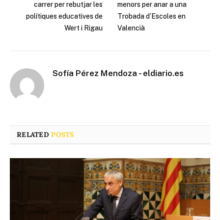
carrer per rebutjar les
menors per anar a una
polítiques educatives de
Trobada d’Escoles en
Wert i Rigau
Valencià
Sofía Pérez Mendoza - eldiario.es
RELATED
POSTS