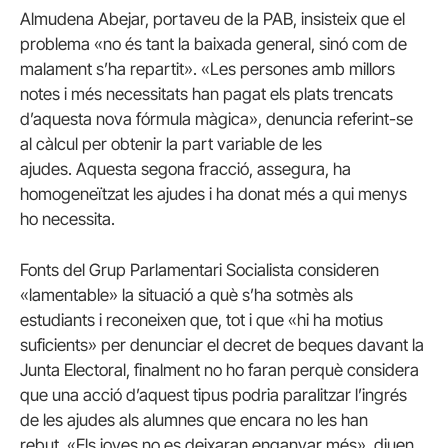
Almudena Abejar, portaveu de la PAB, insisteix que el
problema «no és tant la baixada general, sinó com de
malament s’ha repartit».
«Les persones amb millors
notes i més necessitats han pagat els plats trencats
d’aquesta nova fórmula màgica», denuncia referint-se
al càlcul per obtenir la part variable de les
ajudes.
Aquesta segona fracció, assegura, ha
homogeneïtzat les ajudes i ha donat més a qui menys
ho necessita.
Fonts del Grup Parlamentari Socialista consideren
«lamentable» la situació a què s’ha sotmès als
estudiants i reconeixen que, tot i que «hi ha motius
suficients» per denunciar el decret de beques davant la
Junta Electoral, finalment no ho faran perquè considera
que una acció d’aquest tipus podria paralitzar l’ingrés
de les ajudes als alumnes que encara no les han
rebut.
«Els joves no es deixaran enganyar més», diuen.