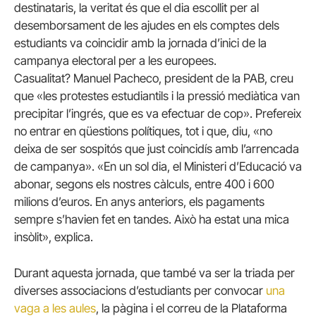
destinataris, la veritat és que el dia escollit per al
desemborsament de les ajudes en els comptes dels
estudiants va coincidir amb la jornada d’inici de la
campanya electoral per a les europees.
Casualitat?
Manuel Pacheco, president de la PAB, creu
que «les protestes estudiantils i la pressió mediàtica van
precipitar l’ingrés, que es va efectuar de cop».
Prefereix
no entrar en qüestions polítiques, tot i que, diu, «no
deixa de ser sospitós que just coincidís amb l’arrencada
de campanya».
«En un sol dia, el Ministeri d’Educació va
abonar, segons els nostres càlculs, entre 400 i 600
milions d’euros. En anys anteriors, els pagaments
sempre s’havien fet en tandes. Això ha estat una mica
insòlit», explica.
Durant aquesta jornada, que també va ser la triada per
diverses associacions d’estudiants per convocar
una
vaga a les aules
, la pàgina i el correu de la Plataforma