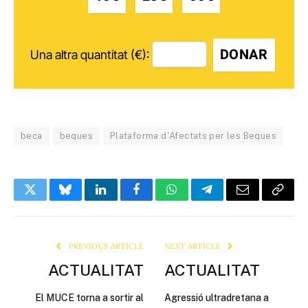
DONAR
Una altra quantitat (€):
beca
beques
Plataforma d'Afectats per les Beques
Twitter
Bluesky
LinkedIn
Facebook
WhatsApp
Telegram
Email
Copy
Link
PREVIOUS ARTICLE
NEXT ARTICLE
ACTUALITAT
ACTUALITAT
El MUCE torna a sortir al
Agressió ultradretana a