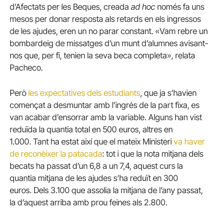
d’Afectats per les Beques, creada
ad hoc
només fa uns
mesos per donar resposta als retards en els ingressos
de les ajudes, eren un no parar constant.
«Vam rebre un
bombardeig de missatges d’un munt d’alumnes avisant-
nos que, per fi, tenien la seva beca completa», relata
Pacheco.
Però
les expectatives dels estudiants
, que ja s’havien
començat a desmuntar amb l’ingrés de la part fixa, es
van acabar d’ensorrar amb la variable.
Alguns han vist
reduïda la quantia total en 500 euros, altres en
1.000.
Tant ha estat així que el mateix Ministeri
va haver
de reconèixer la patacada
: tot i que la nota mitjana dels
becats ha passat d’un 6,8 a un 7,4, aquest curs la
quantia mitjana de les ajudes s’ha reduït en 300
euros.
Dels 3.100 que assolia la mitjana de l’any passat,
la d’aquest arriba amb prou feines als 2.800.