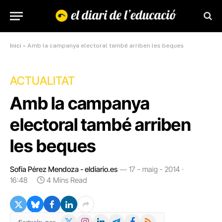
Inici
»
Amb la campanya electoral també arriben les beques
ACTUALITAT
Amb la campanya
electoral també arriben
les beques
Sofía Pérez Mendoza - eldiario.es
17 - maig - 2014 ·
16:48
4 Mins Read
X
Instagram
LinkedIn
Telegram
Facebook
RSS