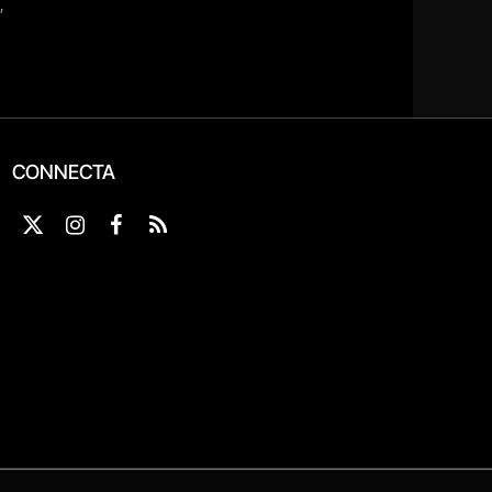
CONNECTA
X
Instagram
Facebook
RSS
(Twitter)