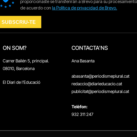
ON SOM?
CONTACTA'NS
Carrer Bailén 5, principal.
Ana Basanta
08010, Barcelona
abasanta@periodismeplural.cat
El Diari de l'Educació
redaccio@diarieducacio.cat
publicitat@periodismeplural.cat
Telèfon:
932 311 247