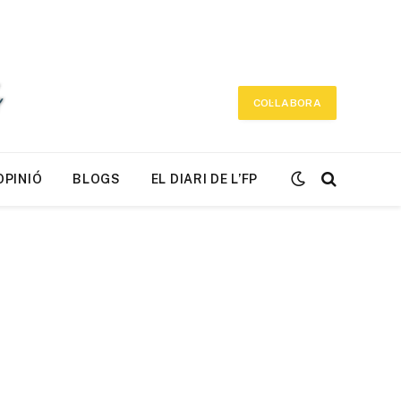
COL·LABORA
OPINIÓ
BLOGS
EL DIARI DE L’FP