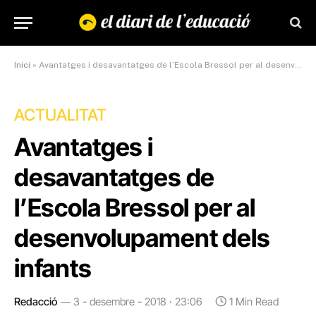
Inici
»
Avantatges i desavantatges de l’Escola Bressol per al desenvolupament dels infants
ACTUALITAT
Avantatges i
desavantatges de
l’Escola Bressol per al
desenvolupament dels
infants
Redacció
3 - desembre - 2018 · 23:06
1 Min Read