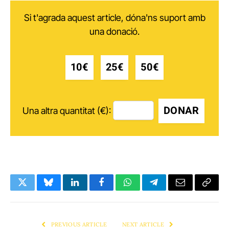
Si t'agrada aquest article, dóna'ns suport amb
una donació.
10€
25€
50€
DONAR
Una altra quantitat (€):
Twitter
Bluesky
LinkedIn
Facebook
WhatsApp
Telegram
Email
Copy
Link
PREVIOUS ARTICLE
NEXT ARTICLE