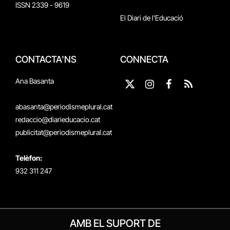
ISSN 2339 - 9619
El Diari de l'Educació
CONTACTA'NS
CONNECTA
Ana Basanta
X
Instagram
Facebook
RSS
(Twitter)
abasanta@periodismeplural.cat
redaccio@diarieducacio.cat
publicitat@periodismeplural.cat
Telèfon:
932 311 247
AMB EL SUPORT DE