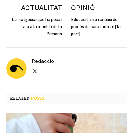
ACTUALITAT
OPINIÓ
La metgessa que ha posat
Educació viva i anàlisi del
veu a la rebel·lió de la
procés de canvi actual [1a
Primària
part]
Redacció
X
(Twitter)
RELATED
POSTS