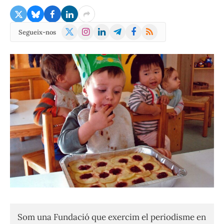
X
Instagram
LinkedIn
Telegram
Facebook
RSS
Segueix-nos
(Twitter)
Som una Fundació que exercim el periodisme en