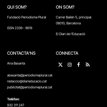
QUI SOM?
ON SOM?
Fundació Periodisme Plural
Carrer Bailén 5, principal.
08010, Barcelona
ISSN 2339 - 9619
El Diari de l'Educació
CONTACTA'NS
CONNECTA
Ana Basanta
X
Instagram
Facebook
RSS
(Twitter)
abasanta@periodismeplural.cat
redaccio@diarieducacio.cat
publicitat@periodismeplural.cat
Telèfon:
932 311 247