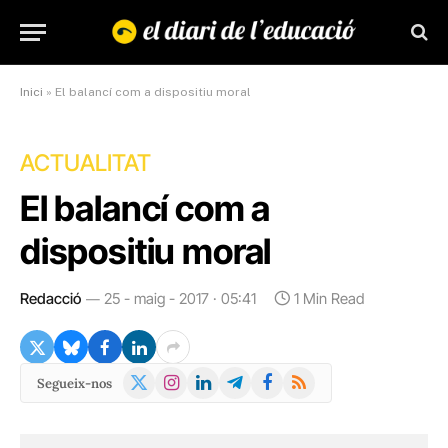
Inici
»
El balancí com a dispositiu moral
ACTUALITAT
El balancí com a
dispositiu moral
Redacció
25 - maig - 2017 · 05:41
1 Min Read
X
Instagram
LinkedIn
Telegram
Facebook
RSS
Segueix-nos
(Twitter)