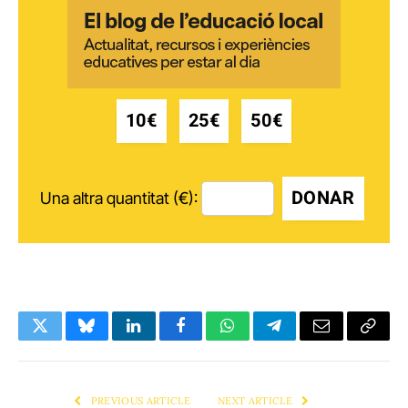
10€
25€
50€
DONAR
Una altra quantitat (€):
Twitter
Bluesky
LinkedIn
Facebook
WhatsApp
Telegram
Email
Copy
Link
PREVIOUS ARTICLE
NEXT ARTICLE